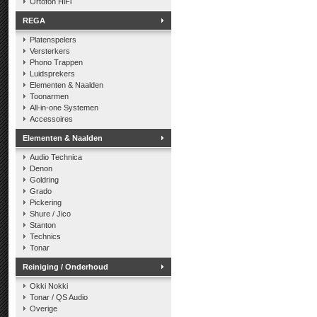
Ortofon HiFi
REGA
Platenspelers
Versterkers
Phono Trappen
Luidsprekers
Elementen & Naalden
Toonarmen
All-in-one Systemen
Accessoires
Elementen & Naalden
Audio Technica
Denon
Goldring
Grado
Pickering
Shure / Jico
Stanton
Technics
Tonar
Reiniging / Onderhoud
Okki Nokki
Tonar / QS Audio
Overige