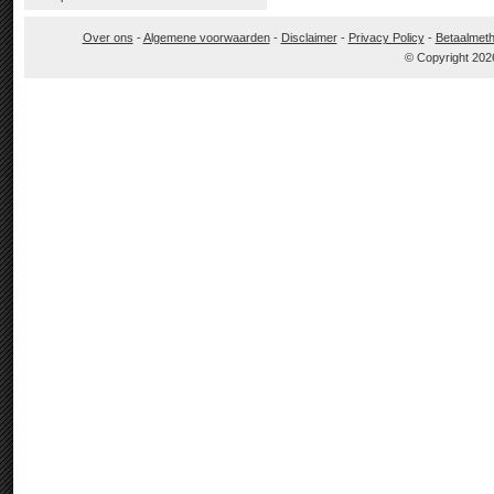
Over ons
-
Algemene voorwaarden
-
Disclaimer
-
Privacy Policy
-
Betaalmet
© Copyright 202