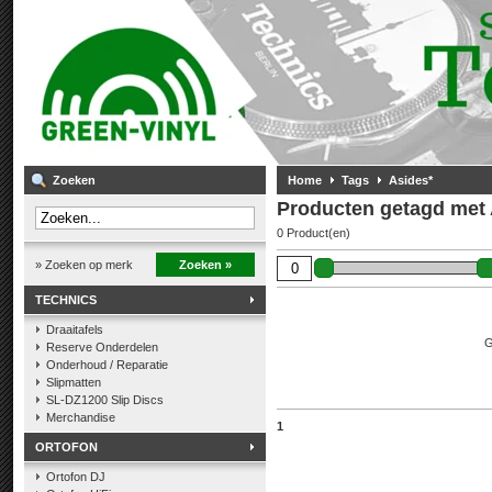
Zoeken
Home
Tags
Asides*
Producten getagd met 
0 Product(en)
» Zoeken op merk
Zoeken »
TECHNICS
Draaitafels
G
Reserve Onderdelen
Onderhoud / Reparatie
Slipmatten
SL-DZ1200 Slip Discs
Merchandise
1
ORTOFON
Ortofon DJ