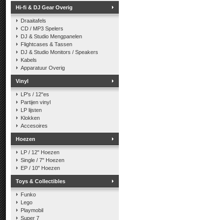
Hi-fi & DJ Gear Overig
Draaitafels
CD / MP3 Spelers
DJ & Studio Mengpanelen
Flightcases & Tassen
DJ & Studio Monitors / Speakers
Kabels
Apparatuur Overig
Vinyl
LP's / 12"es
Partijen vinyl
LP lijsten
Klokken
Accesoires
Hoezen
LP / 12" Hoezen
Single / 7" Hoezen
EP / 10" Hoezen
Toys & Collectibles
Funko
Lego
Playmobil
Super 7