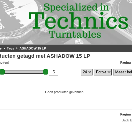
e
Tags
ASHADOW 15 LP
ducten getagd met ASHADOW 15 LP
uct(en)
Pagina 
Geen producten gevonden!...
Pagina 
Back to