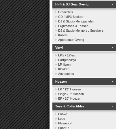
Hi-fi & DJ Gear Overig
Draaitafels
CD / MP3 Spelers
DJ & Studio Mengpanelen
Flightcases & Tassen
DJ & Studio Monitors / Speakers
Kabels
Apparatuur Overig
Vinyl
LP's / 12"es
Partijen vinyl
LP lijsten
Klokken
Accesoires
Hoezen
LP / 12" Hoezen
Single / 7" Hoezen
EP / 10" Hoezen
Toys & Collectibles
Funko
Lego
Playmobil
Super 7