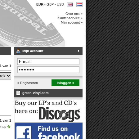
EUR
-
GBP
-
USD
Over ons »
Klantenservice »
Mijn account »
Mijn account
1 van 1
» Registreren
Inloggen »
green-vinyl.com
1 van 1
 top