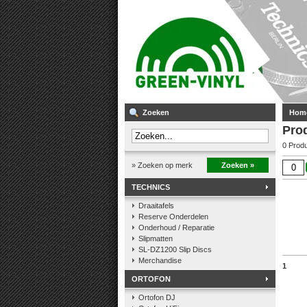
Zoeken
Hom
Pro
0 Prod
» Zoeken op merk
Zoeken »
TECHNICS
Draaitafels
Reserve Onderdelen
Onderhoud / Reparatie
Slipmatten
SL-DZ1200 Slip Discs
Merchandise
1
ORTOFON
Ortofon DJ