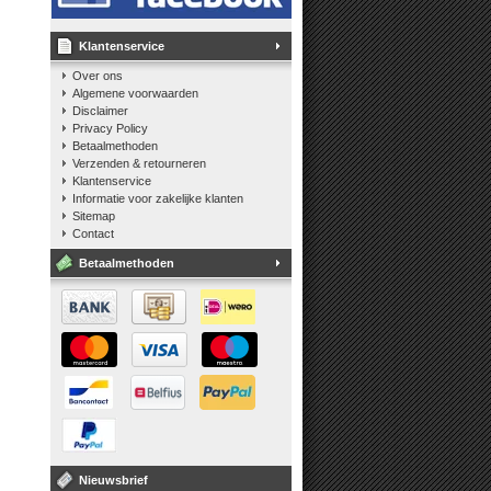
Klantenservice
Over ons
Algemene voorwaarden
Disclaimer
Privacy Policy
Betaalmethoden
Verzenden & retourneren
Klantenservice
Informatie voor zakelijke klanten
Sitemap
Contact
Betaalmethoden
Nieuwsbrief