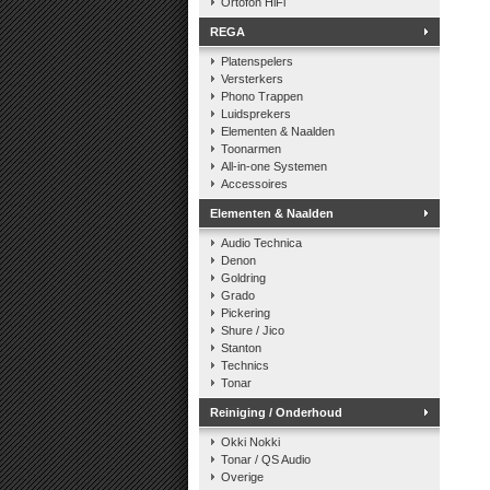
Ortofon HiFi
REGA
Platenspelers
Versterkers
Phono Trappen
Luidsprekers
Elementen & Naalden
Toonarmen
All-in-one Systemen
Accessoires
Elementen & Naalden
Audio Technica
Denon
Goldring
Grado
Pickering
Shure / Jico
Stanton
Technics
Tonar
Reiniging / Onderhoud
Okki Nokki
Tonar / QS Audio
Overige