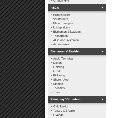
Ortofon HiFi
REGA
Platenspelers
Versterkers
Phono Trappen
Luidsprekers
Elementen & Naalden
Toonarmen
All-in-one Systemen
Accessoires
Elementen & Naalden
Audio Technica
Denon
Goldring
Grado
Pickering
Shure / Jico
Stanton
Technics
Tonar
Reiniging / Onderhoud
Okki Nokki
Tonar / QS Audio
Overige