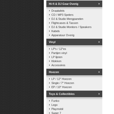
Hi-fi & DJ Gear Overig
Draaitafels
CD / MP3 Spelers
DJ & Studio Mengpanelen
Flightcases & Tassen
DJ & Studio Monitors / Speakers
Kabels
Apparatuur Overig
Vinyl
LP's / 12"es
Partijen vinyl
LP lijsten
Klokken
Accesoires
Hoezen
LP / 12" Hoezen
Single / 7" Hoezen
EP / 10" Hoezen
Toys & Collectibles
Funko
Lego
Playmobil
Super 7