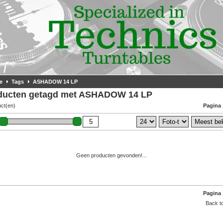
e
Tags
ASHADOW 14 LP
ducten getagd met ASHADOW 14 LP
uct(en)
Pagina 
Geen producten gevonden!...
Pagina 
Back to