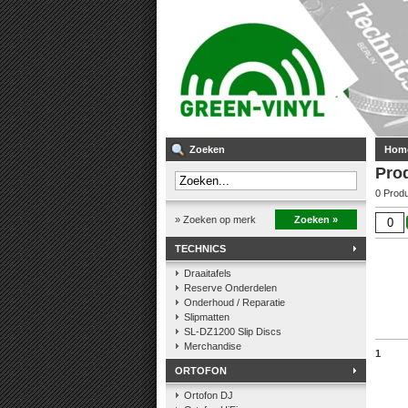
Zoeken
Hom
Pro
0 Prod
» Zoeken op merk
Zoeken »
TECHNICS
Draaitafels
Reserve Onderdelen
Onderhoud / Reparatie
Slipmatten
SL-DZ1200 Slip Discs
Merchandise
1
ORTOFON
Ortofon DJ