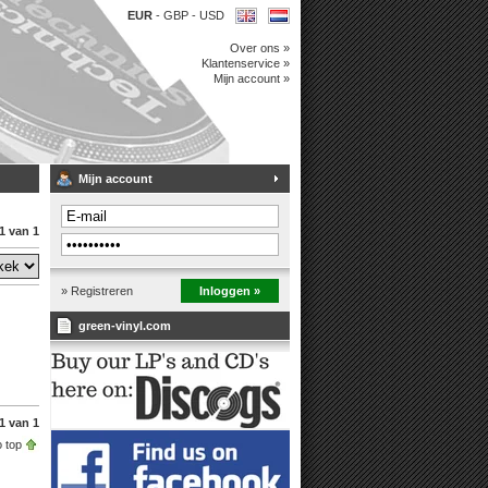
EUR
-
GBP
-
USD
Over ons »
Klantenservice »
Mijn account »
Mijn account
1 van 1
» Registreren
Inloggen »
green-vinyl.com
1 van 1
 top