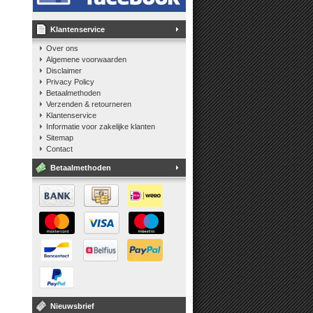
Klantenservice
Over ons
Algemene voorwaarden
Disclaimer
Privacy Policy
Betaalmethoden
Verzenden & retourneren
Klantenservice
Informatie voor zakelijke klanten
Sitemap
Contact
Betaalmethoden
Nieuwsbrief