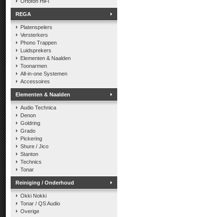
Ortofon HiFi
REGA
Platenspelers
Versterkers
Phono Trappen
Luidsprekers
Elementen & Naalden
Toonarmen
All-in-one Systemen
Accessoires
Elementen & Naalden
Audio Technica
Denon
Goldring
Grado
Pickering
Shure / Jico
Stanton
Technics
Tonar
Reiniging / Onderhoud
Okki Nokki
Tonar / QS Audio
Overige