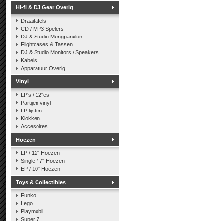
Hi-fi & DJ Gear Overig
Draaitafels
CD / MP3 Spelers
DJ & Studio Mengpanelen
Flightcases & Tassen
DJ & Studio Monitors / Speakers
Kabels
Apparatuur Overig
Vinyl
LP's / 12"es
Partijen vinyl
LP lijsten
Klokken
Accesoires
Hoezen
LP / 12" Hoezen
Single / 7" Hoezen
EP / 10" Hoezen
Toys & Collectibles
Funko
Lego
Playmobil
Super 7