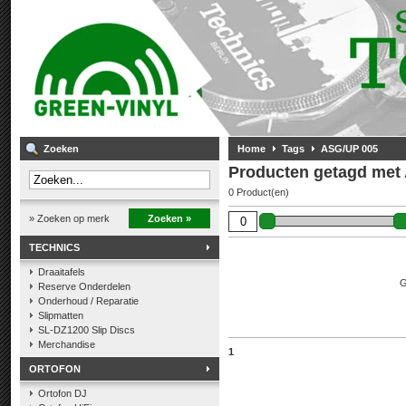
Zoeken
Home
Tags
ASG/UP 005
Producten getagd met
0 Product(en)
» Zoeken op merk
Zoeken »
TECHNICS
Draaitafels
G
Reserve Onderdelen
Onderhoud / Reparatie
Slipmatten
SL-DZ1200 Slip Discs
Merchandise
1
ORTOFON
Ortofon DJ