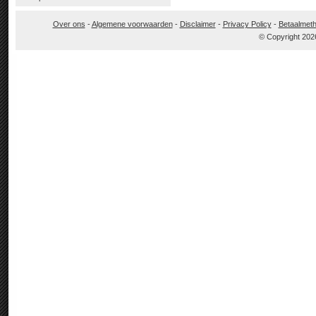
Over ons
-
Algemene voorwaarden
-
Disclaimer
-
Privacy Policy
-
Betaalmet
© Copyright 202