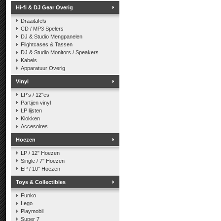
Hi-fi & DJ Gear Overig
Draaitafels
CD / MP3 Spelers
DJ & Studio Mengpanelen
Flightcases & Tassen
DJ & Studio Monitors / Speakers
Kabels
Apparatuur Overig
Vinyl
LP's / 12"es
Partijen vinyl
LP lijsten
Klokken
Accesoires
Hoezen
LP / 12" Hoezen
Single / 7" Hoezen
EP / 10" Hoezen
Toys & Collectibles
Funko
Lego
Playmobil
Super 7