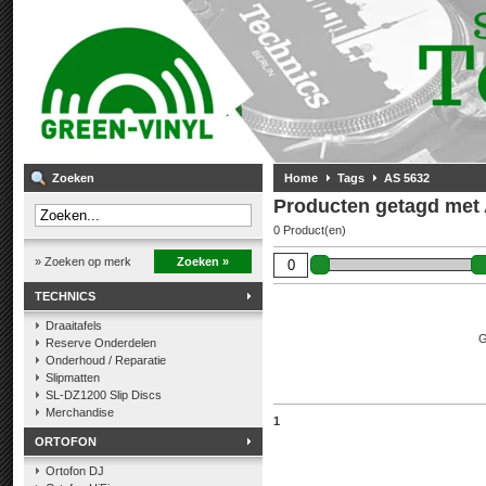
Zoeken
Home
Tags
AS 5632
Producten getagd met
0 Product(en)
» Zoeken op merk
Zoeken »
TECHNICS
Draaitafels
G
Reserve Onderdelen
Onderhoud / Reparatie
Slipmatten
SL-DZ1200 Slip Discs
Merchandise
1
ORTOFON
Ortofon DJ