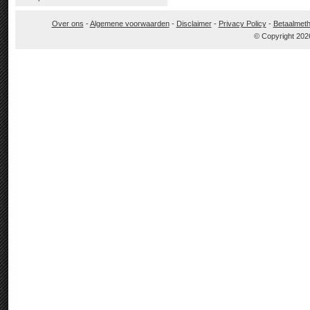
Over ons
-
Algemene voorwaarden
-
Disclaimer
-
Privacy Policy
-
Betaalmet
© Copyright 202