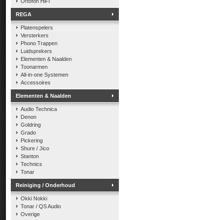
Ortofon HiFi
REGA
Platenspelers
Versterkers
Phono Trappen
Luidsprekers
Elementen & Naalden
Toonarmen
All-in-one Systemen
Accessoires
Elementen & Naalden
Audio Technica
Denon
Goldring
Grado
Pickering
Shure / Jico
Stanton
Technics
Tonar
Reiniging / Onderhoud
Okki Nokki
Tonar / QS Audio
Overige