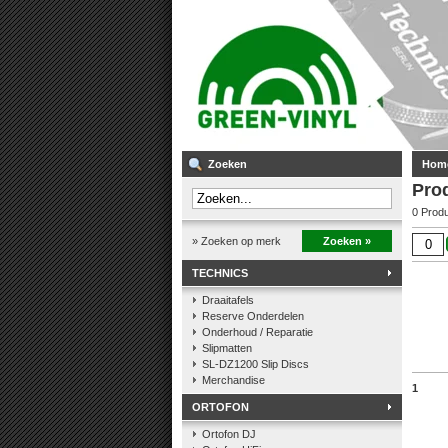
Zoeken
Hom
Pro
0 Prod
» Zoeken op merk
Zoeken »
TECHNICS
Draaitafels
Reserve Onderdelen
Onderhoud / Reparatie
Slipmatten
SL-DZ1200 Slip Discs
Merchandise
1
ORTOFON
Ortofon DJ