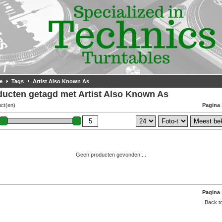
e
Tags
Artist Also Known As
ducten getagd met Artist Also Known As
uct(en)
Pagina 
Geen producten gevonden!...
Pagina 
Back to