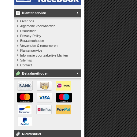
Klantenservice
Over ons
Algemene voorwaarden
Disclaimer
Privacy Policy
Betaalmethoden
Verzenden & retourneren
Klantenservice
Informatie voor zakelijke klanten
Sitemap
Contact
Betaalmethoden
Nieuwsbrief