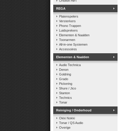
Ortofon HiFi
REGA
Platenspelers
Versterkers
Phono Trappen
Luidsprekers
Elementen & Naalden
Toonarmen
All-in-one Systemen
Accessoires
Elementen & Naalden
Audio Technica
Denon
Goldring
Grado
Pickering
Shure / Jico
Stanton
Technics
Tonar
Reiniging / Onderhoud
Okki Nokki
Tonar / QS Audio
Overige