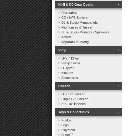
Hi-fi & DJ Gear Overig
Draaitafels
CD / MP3 Spelers
DJ & Studio Mengpanelen
Flightcases & Tassen
DJ & Studio Monitors / Speakers
Kabels
Apparatuur Overig
Vinyl
LP's / 12"es
Partijen vinyl
LP lijsten
Klokken
Accesoires
Hoezen
LP / 12" Hoezen
Single / 7" Hoezen
EP / 10" Hoezen
Toys & Collectibles
Funko
Lego
Playmobil
Super 7