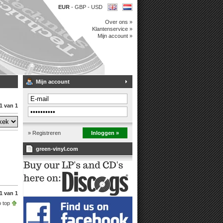
EUR
-
GBP
-
USD
Over ons »
Klantenservice »
Mijn account »
Mijn account
1 van 1
» Registreren
Inloggen »
green-vinyl.com
1 van 1
 top