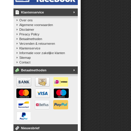
Klantenservice
Over ons
Algemene voorwaarden
Disclaimer
Privacy Policy
Betaalmethoden
Verzenden & retourneren
Klantenservice
Informatie voor zakelijke klanten
Sitemap
Contact
Betaalmethoden
Nieuwsbrief