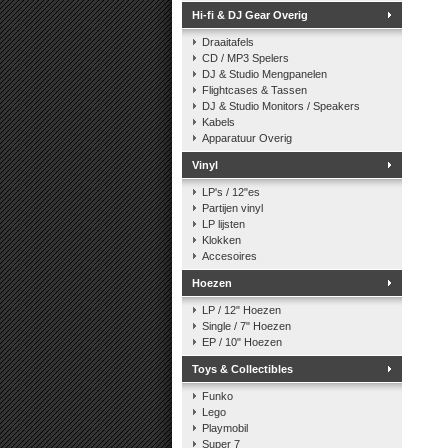
Hi-fi & DJ Gear Overig
Draaitafels
CD / MP3 Spelers
DJ & Studio Mengpanelen
Flightcases & Tassen
DJ & Studio Monitors / Speakers
Kabels
Apparatuur Overig
Vinyl
LP's / 12"es
Partijen vinyl
LP lijsten
Klokken
Accesoires
Hoezen
LP / 12" Hoezen
Single / 7" Hoezen
EP / 10" Hoezen
Toys & Collectibles
Funko
Lego
Playmobil
Super 7