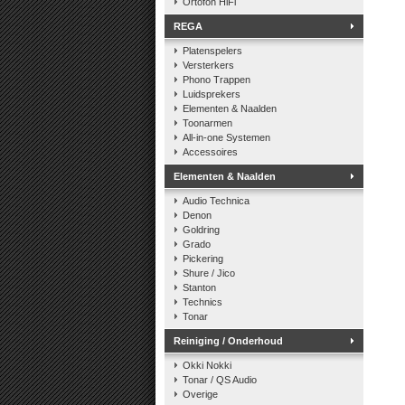
Ortofon HiFi
REGA
Platenspelers
Versterkers
Phono Trappen
Luidsprekers
Elementen & Naalden
Toonarmen
All-in-one Systemen
Accessoires
Elementen & Naalden
Audio Technica
Denon
Goldring
Grado
Pickering
Shure / Jico
Stanton
Technics
Tonar
Reiniging / Onderhoud
Okki Nokki
Tonar / QS Audio
Overige