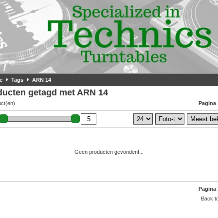
e
Tags
ARN 14
ducten getagd met ARN 14
uct(en)
Pagina 
Geen producten gevonden!...
Pagina 
Back to