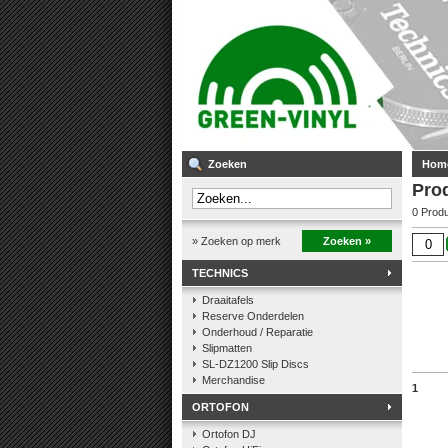
Zoeken
Hom
Pro
0 Prod
» Zoeken op merk
Zoeken »
TECHNICS
Draaitafels
Reserve Onderdelen
Onderhoud / Reparatie
Slipmatten
SL-DZ1200 Slip Discs
Merchandise
1
ORTOFON
Ortofon DJ