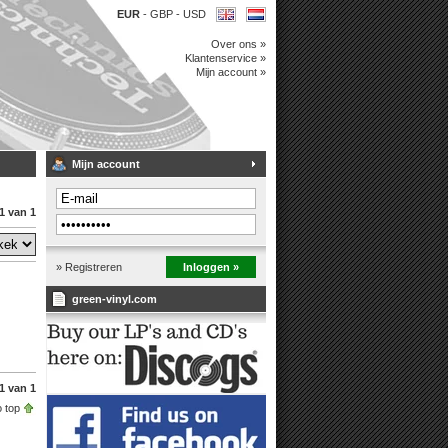
EUR
-
GBP
-
USD
Over ons »
Klantenservice »
Mijn account »
Mijn account
1 van 1
» Registreren
Inloggen »
green-vinyl.com
1 van 1
 top