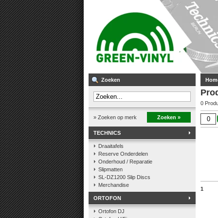
Zoeken
Hom
Pro
0 Prod
» Zoeken op merk
Zoeken »
TECHNICS
Draaitafels
Reserve Onderdelen
Onderhoud / Reparatie
Slipmatten
SL-DZ1200 Slip Discs
Merchandise
1
ORTOFON
Ortofon DJ