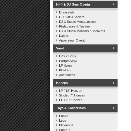
Hi-fi & DJ Gear Overig
Draaitafels
CD / MP3 Spelers
DJ & Studio Mengpanelen
Flightcases & Tassen
DJ & Studio Monitors / Speakers
Kabels
Apparatuur Overig
Vinyl
LP's / 12"es
Partijen vinyl
LP lijsten
Klokken
Accesoires
Hoezen
LP / 12" Hoezen
Single / 7" Hoezen
EP / 10" Hoezen
Toys & Collectibles
Funko
Lego
Playmobil
Super 7