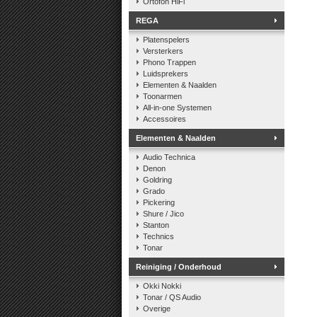
Ortofon HiFi
REGA
Platenspelers
Versterkers
Phono Trappen
Luidsprekers
Elementen & Naalden
Toonarmen
All-in-one Systemen
Accessoires
Elementen & Naalden
Audio Technica
Denon
Goldring
Grado
Pickering
Shure / Jico
Stanton
Technics
Tonar
Reiniging / Onderhoud
Okki Nokki
Tonar / QS Audio
Overige