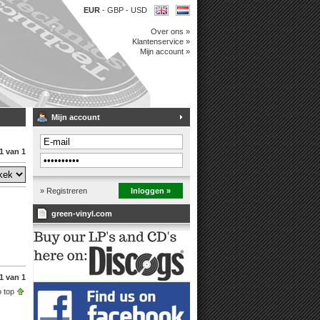
EUR
-
GBP
-
USD
Over ons »
Klantenservice »
Mijn account »
Mijn account
1 van 1
» Registreren
Inloggen »
green-vinyl.com
1 van 1
 top