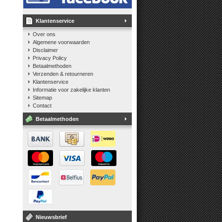
Klantenservice
Over ons
Algemene voorwaarden
Disclaimer
Privacy Policy
Betaalmethoden
Verzenden & retourneren
Klantenservice
Informatie voor zakelijke klanten
Sitemap
Contact
Betaalmethoden
Nieuwsbrief