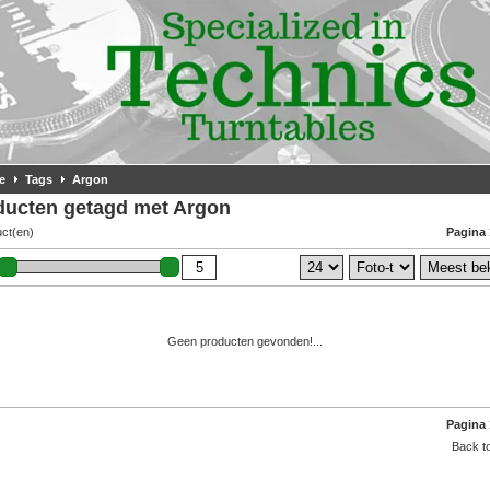
e
Tags
Argon
ducten getagd met Argon
uct(en)
Pagina 
Geen producten gevonden!...
Pagina 
Back to