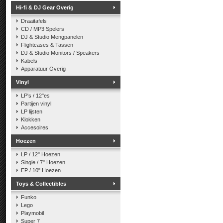
Hi-fi & DJ Gear Overig
Draaitafels
CD / MP3 Spelers
DJ & Studio Mengpanelen
Flightcases & Tassen
DJ & Studio Monitors / Speakers
Kabels
Apparatuur Overig
Vinyl
LP's / 12"es
Partijen vinyl
LP lijsten
Klokken
Accesoires
Hoezen
LP / 12" Hoezen
Single / 7" Hoezen
EP / 10" Hoezen
Toys & Collectibles
Funko
Lego
Playmobil
Super 7