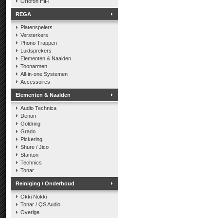
Ortofon HiFi
REGA
Platenspelers
Versterkers
Phono Trappen
Luidsprekers
Elementen & Naalden
Toonarmen
All-in-one Systemen
Accessoires
Elementen & Naalden
Audio Technica
Denon
Goldring
Grado
Pickering
Shure / Jico
Stanton
Technics
Tonar
Reiniging / Onderhoud
Okki Nokki
Tonar / QS Audio
Overige