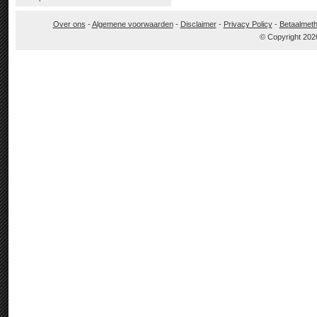
Over ons
-
Algemene voorwaarden
-
Disclaimer
-
Privacy Policy
-
Betaalmet
© Copyright 202