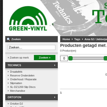
Zoeken
Home
Tags
Area 52 / Jabberj
Producten getagd met 
0 Product(en)
» Zoeken op merk
Zoeken »
TECHNICS
Draaitafels
G
Reserve Onderdelen
Onderhoud / Reparatie
Slipmatten
SL-DZ1200 Slip Discs
Merchandise
1
ORTOFON
Ortofon DJ