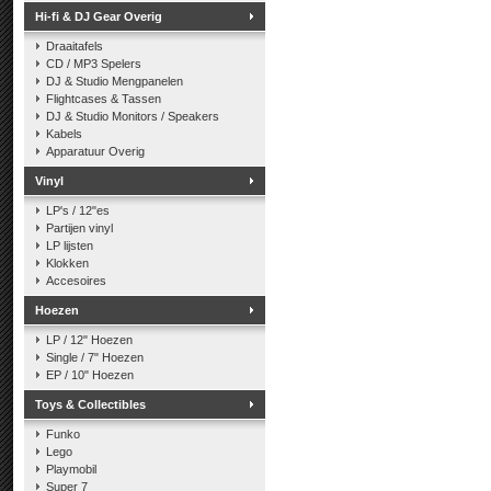
Hi-fi & DJ Gear Overig
Draaitafels
CD / MP3 Spelers
DJ & Studio Mengpanelen
Flightcases & Tassen
DJ & Studio Monitors / Speakers
Kabels
Apparatuur Overig
Vinyl
LP's / 12"es
Partijen vinyl
LP lijsten
Klokken
Accesoires
Hoezen
LP / 12" Hoezen
Single / 7" Hoezen
EP / 10" Hoezen
Toys & Collectibles
Funko
Lego
Playmobil
Super 7