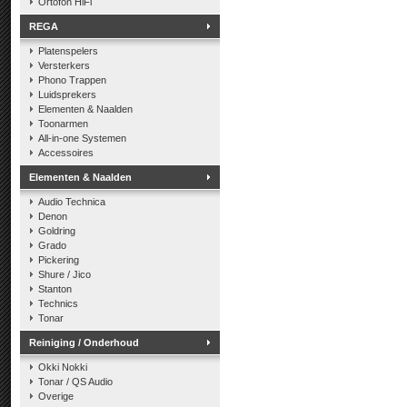
Ortofon HiFi
REGA
Platenspelers
Versterkers
Phono Trappen
Luidsprekers
Elementen & Naalden
Toonarmen
All-in-one Systemen
Accessoires
Elementen & Naalden
Audio Technica
Denon
Goldring
Grado
Pickering
Shure / Jico
Stanton
Technics
Tonar
Reiniging / Onderhoud
Okki Nokki
Tonar / QS Audio
Overige