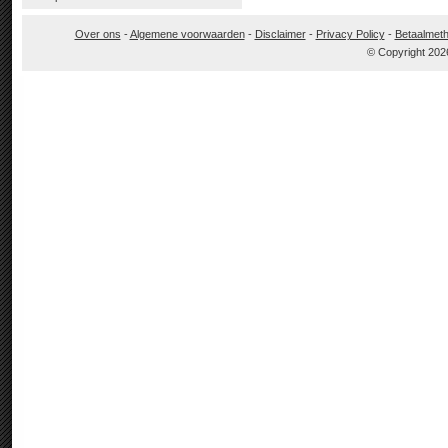
Over ons
-
Algemene voorwaarden
-
Disclaimer
-
Privacy Policy
-
Betaalmet
© Copyright 202