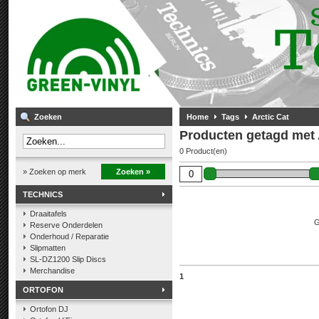
Zoeken
Home
Tags
Arctic Cat
Producten getagd met 
0 Product(en)
» Zoeken op merk
Zoeken »
TECHNICS
Draaitafels
G
Reserve Onderdelen
Onderhoud / Reparatie
Slipmatten
SL-DZ1200 Slip Discs
Merchandise
1
ORTOFON
Ortofon DJ