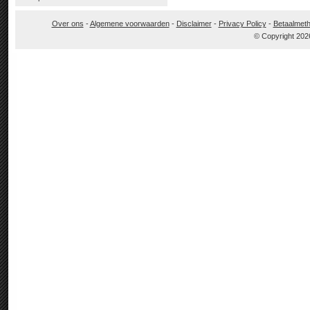
Over ons
-
Algemene voorwaarden
-
Disclaimer
-
Privacy Policy
-
Betaalmet
© Copyright 202