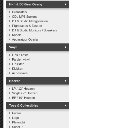
Hi-fi & DJ Gear Overig
Draaitafels
CD / MP3 Spelers
DJ & Studio Mengpanelen
Flightcases & Tassen
DJ & Studio Monitors / Speakers
Kabels
Apparatuur Overig
Vinyl
LP's / 12"es
Partijen vinyl
LP lijsten
Klokken
Accesoires
Hoezen
LP / 12" Hoezen
Single / 7" Hoezen
EP / 10" Hoezen
Toys & Collectibles
Funko
Lego
Playmobil
Super 7