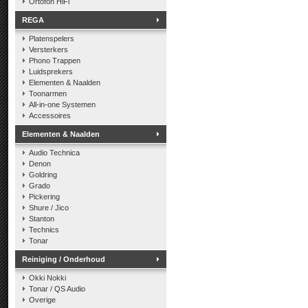
Ortofon HiFi
REGA
Platenspelers
Versterkers
Phono Trappen
Luidsprekers
Elementen & Naalden
Toonarmen
All-in-one Systemen
Accessoires
Elementen & Naalden
Audio Technica
Denon
Goldring
Grado
Pickering
Shure / Jico
Stanton
Technics
Tonar
Reiniging / Onderhoud
Okki Nokki
Tonar / QS Audio
Overige