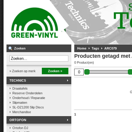
Zoeken
Home
Tags
ARC079
Producten getagd met
0 Product(en)
» Zoeken op merk
Zoeken »
TECHNICS
Draaitafels
G
Reserve Onderdelen
Onderhoud / Reparatie
Slipmatten
SL-DZ1200 Slip Discs
Merchandise
1
ORTOFON
Ortofon DJ