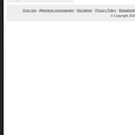
Over ons
-
Algemene voorwaarden
-
Disclaimer
-
Privacy Policy
-
Betaalmet
© Copyright 202