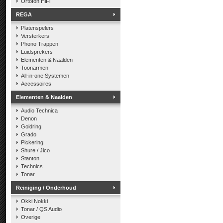
Ortofon HiFi
REGA
Platenspelers
Versterkers
Phono Trappen
Luidsprekers
Elementen & Naalden
Toonarmen
All-in-one Systemen
Accessoires
Elementen & Naalden
Audio Technica
Denon
Goldring
Grado
Pickering
Shure / Jico
Stanton
Technics
Tonar
Reiniging / Onderhoud
Okki Nokki
Tonar / QS Audio
Overige