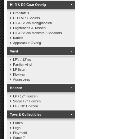
Hi-fi & DJ Gear Overig
Draaitafels
CD / MP3 Spelers
DJ & Studio Mengpanelen
Flightcases & Tassen
DJ & Studio Monitors / Speakers
Kabels
Apparatuur Overig
Vinyl
LP's / 12"es
Partijen vinyl
LP lijsten
Klokken
Accesoires
Hoezen
LP / 12" Hoezen
Single / 7" Hoezen
EP / 10" Hoezen
Toys & Collectibles
Funko
Lego
Playmobil
Super 7