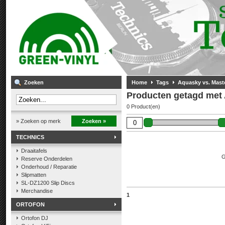
Zoeken
Home
Tags
Aquasky vs. Maste
Producten getagd met 
0 Product(en)
» Zoeken op merk
Zoeken »
TECHNICS
Draaitafels
G
Reserve Onderdelen
Onderhoud / Reparatie
Slipmatten
SL-DZ1200 Slip Discs
Merchandise
1
ORTOFON
Ortofon DJ