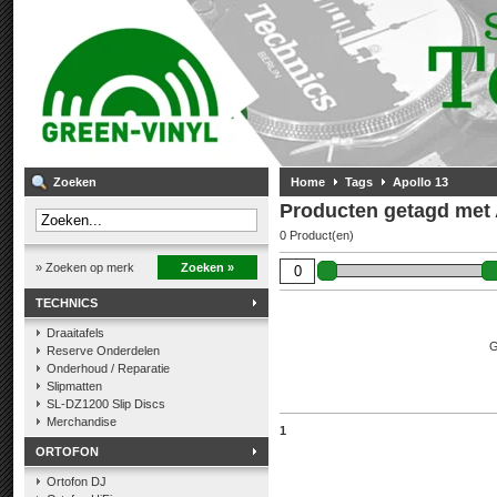
Zoeken
Home
Tags
Apollo 13
Producten getagd met 
0 Product(en)
» Zoeken op merk
Zoeken »
TECHNICS
Draaitafels
G
Reserve Onderdelen
Onderhoud / Reparatie
Slipmatten
SL-DZ1200 Slip Discs
Merchandise
1
ORTOFON
Ortofon DJ