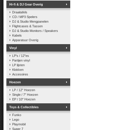
Hi-fi & DJ Gear Overig
Draaitafels
CD / MP3 Spelers
DJ & Studio Mengpanelen
Flightcases & Tassen
DJ & Studio Monitors / Speakers
Kabels
Apparatuur Overig
Vinyl
LP's / 12"es
Partijen vinyl
LP lijsten
Klokken
Accesoires
Hoezen
LP / 12" Hoezen
Single / 7" Hoezen
EP / 10" Hoezen
Toys & Collectibles
Funko
Lego
Playmobil
Super 7