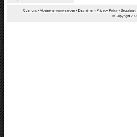
Over ons
-
Algemene voorwaarden
-
Disclaimer
-
Privacy Policy
-
Betaalmet
© Copyright 202