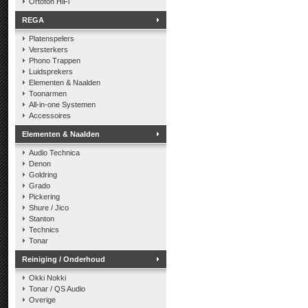
Ortofon HiFi
REGA
Platenspelers
Versterkers
Phono Trappen
Luidsprekers
Elementen & Naalden
Toonarmen
All-in-one Systemen
Accessoires
Elementen & Naalden
Audio Technica
Denon
Goldring
Grado
Pickering
Shure / Jico
Stanton
Technics
Tonar
Reiniging / Onderhoud
Okki Nokki
Tonar / QS Audio
Overige