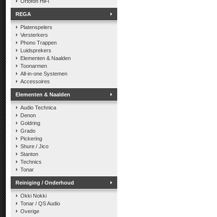
Ortofon HiFi
REGA
Platenspelers
Versterkers
Phono Trappen
Luidsprekers
Elementen & Naalden
Toonarmen
All-in-one Systemen
Accessoires
Elementen & Naalden
Audio Technica
Denon
Goldring
Grado
Pickering
Shure / Jico
Stanton
Technics
Tonar
Reiniging / Onderhoud
Okki Nokki
Tonar / QS Audio
Overige