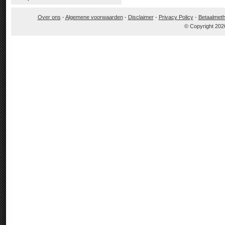
Over ons
-
Algemene voorwaarden
-
Disclaimer
-
Privacy Policy
-
Betaalmet
© Copyright 202