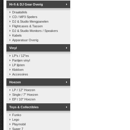
Hi-fi & DJ Gear Overig
Draaitafels
CD / MP3 Spelers
DJ & Studio Mengpanelen
Flightcases & Tassen
DJ & Studio Monitors / Speakers
Kabels
Apparatuur Overig
Vinyl
LP's / 12"es
Partijen vinyl
LP lijsten
Klokken
Accesoires
Hoezen
LP / 12" Hoezen
Single / 7" Hoezen
EP / 10" Hoezen
Toys & Collectibles
Funko
Lego
Playmobil
Super 7