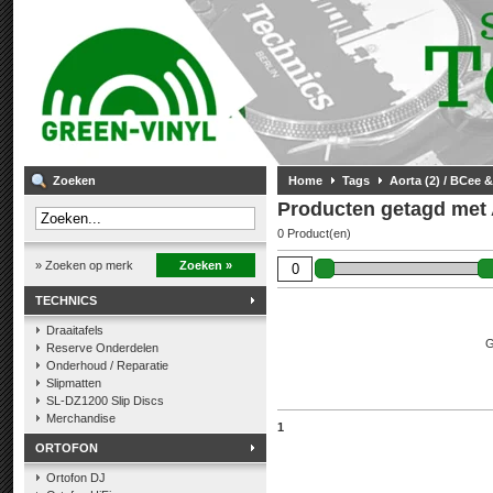
Zoeken
Home
Tags
Aorta (2) / BCee
Producten getagd met 
0 Product(en)
» Zoeken op merk
Zoeken »
TECHNICS
Draaitafels
G
Reserve Onderdelen
Onderhoud / Reparatie
Slipmatten
SL-DZ1200 Slip Discs
Merchandise
1
ORTOFON
Ortofon DJ