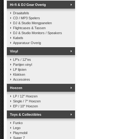
Hi-fi & DJ Gear Overig
Draaitafels
CD / MP3 Spelers
DJ & Studio Mengpanelen
Flightcases & Tassen
DJ & Studio Monitors / Speakers
Kabels
Apparatuur Overig
Vinyl
LP's / 12"es
Partijen vinyl
LP lijsten
Klokken
Accesoires
Hoezen
LP / 12" Hoezen
Single / 7" Hoezen
EP / 10" Hoezen
Toys & Collectibles
Funko
Lego
Playmobil
Super 7