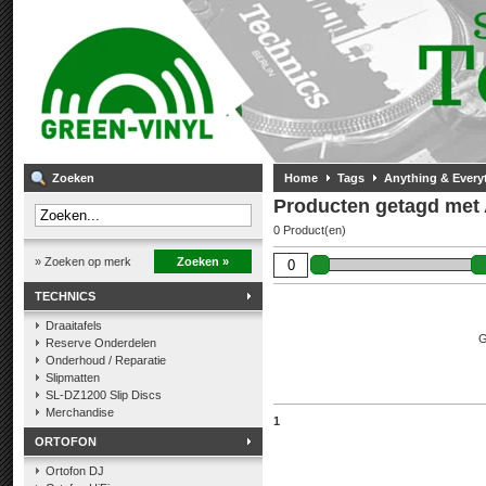
Zoeken
Home
Tags
Anything & Every
Producten getagd met 
0 Product(en)
» Zoeken op merk
Zoeken »
TECHNICS
Draaitafels
G
Reserve Onderdelen
Onderhoud / Reparatie
Slipmatten
SL-DZ1200 Slip Discs
Merchandise
1
ORTOFON
Ortofon DJ