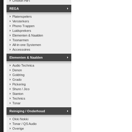
Ortofon HiFi
REGA
Platenspelers
Versterkers
Phono Trappen
Luidsprekers
Elementen & Naalden
Toonarmen
All-in-one Systemen
Accessoires
Elementen & Naalden
Audio Technica
Denon
Goldring
Grado
Pickering
Shure / Jico
Stanton
Technics
Tonar
Reiniging / Onderhoud
Okki Nokki
Tonar / QS Audio
Overige