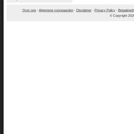
Over ons
-
Algemene voorwaarden
-
Disclaimer
-
Privacy Policy
-
Betaalmet
© Copyright 202