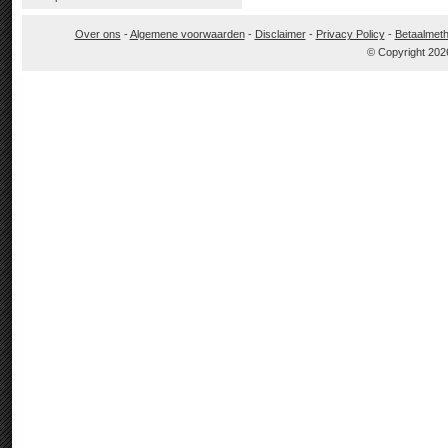
Over ons
-
Algemene voorwaarden
-
Disclaimer
-
Privacy Policy
-
Betaalmet
© Copyright 202