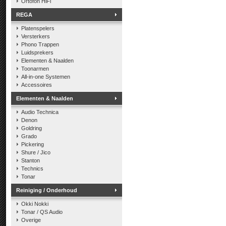
Ortofon HiFi
REGA
Platenspelers
Versterkers
Phono Trappen
Luidsprekers
Elementen & Naalden
Toonarmen
All-in-one Systemen
Accessoires
Elementen & Naalden
Audio Technica
Denon
Goldring
Grado
Pickering
Shure / Jico
Stanton
Technics
Tonar
Reiniging / Onderhoud
Okki Nokki
Tonar / QS Audio
Overige