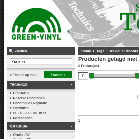
Zoeken
Home
Tags
Anxious Records
Producten getagd met
0 Product(en)
» Zoeken op merk
Zoeken »
TECHNICS
Draaitafels
G
Reserve Onderdelen
Onderhoud / Reparatie
Slipmatten
SL-DZ1200 Slip Discs
Merchandise
1
ORTOFON
Ortofon DJ