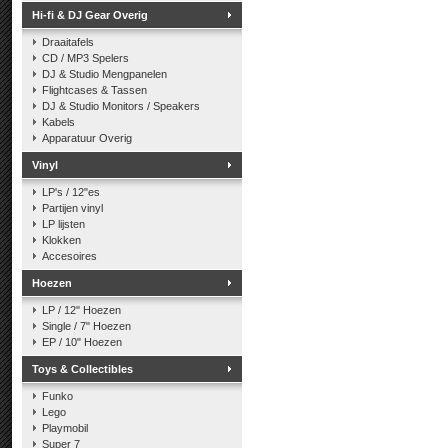
Hi-fi & DJ Gear Overig
Draaitafels
CD / MP3 Spelers
DJ & Studio Mengpanelen
Flightcases & Tassen
DJ & Studio Monitors / Speakers
Kabels
Apparatuur Overig
Vinyl
LP's / 12"es
Partijen vinyl
LP lijsten
Klokken
Accesoires
Hoezen
LP / 12" Hoezen
Single / 7" Hoezen
EP / 10" Hoezen
Toys & Collectibles
Funko
Lego
Playmobil
Super 7