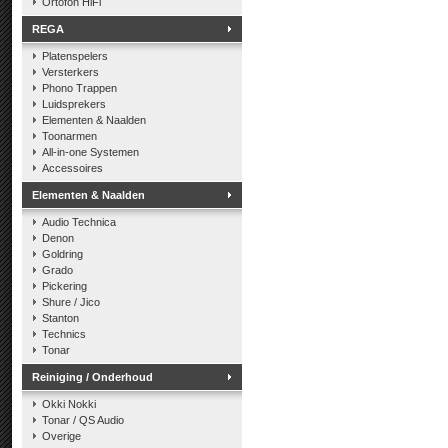
Ortofon HiFi
REGA
Platenspelers
Versterkers
Phono Trappen
Luidsprekers
Elementen & Naalden
Toonarmen
All-in-one Systemen
Accessoires
Elementen & Naalden
Audio Technica
Denon
Goldring
Grado
Pickering
Shure / Jico
Stanton
Technics
Tonar
Reiniging / Onderhoud
Okki Nokki
Tonar / QS Audio
Overige