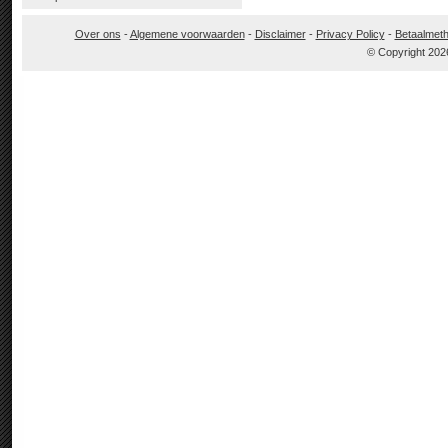
Over ons
-
Algemene voorwaarden
-
Disclaimer
-
Privacy Policy
-
Betaalmet
© Copyright 202