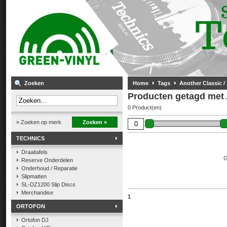
Zoeken
Home
Tags
Another Classic 
Producten getagd met 
0 Product(en)
» Zoeken op merk
Zoeken »
TECHNICS
Draaitafels
G
Reserve Onderdelen
Onderhoud / Reparatie
Slipmatten
SL-DZ1200 Slip Discs
Merchandise
1
ORTOFON
Ortofon DJ