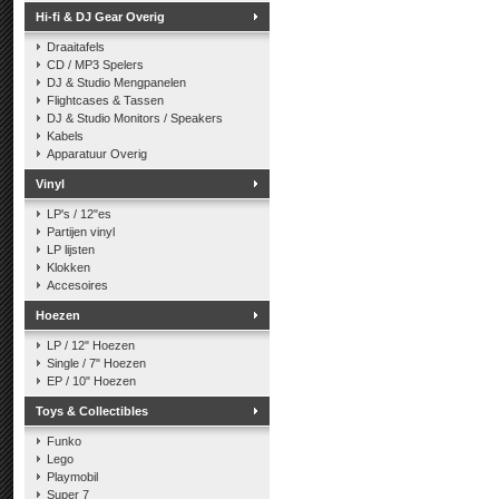
Hi-fi & DJ Gear Overig
Draaitafels
CD / MP3 Spelers
DJ & Studio Mengpanelen
Flightcases & Tassen
DJ & Studio Monitors / Speakers
Kabels
Apparatuur Overig
Vinyl
LP's / 12"es
Partijen vinyl
LP lijsten
Klokken
Accesoires
Hoezen
LP / 12" Hoezen
Single / 7" Hoezen
EP / 10" Hoezen
Toys & Collectibles
Funko
Lego
Playmobil
Super 7