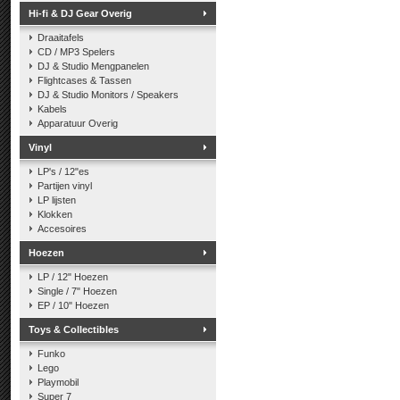
Hi-fi & DJ Gear Overig
Draaitafels
CD / MP3 Spelers
DJ & Studio Mengpanelen
Flightcases & Tassen
DJ & Studio Monitors / Speakers
Kabels
Apparatuur Overig
Vinyl
LP's / 12"es
Partijen vinyl
LP lijsten
Klokken
Accesoires
Hoezen
LP / 12" Hoezen
Single / 7" Hoezen
EP / 10" Hoezen
Toys & Collectibles
Funko
Lego
Playmobil
Super 7