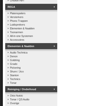
Ortofon HiFi
REGA
Platenspelers
Versterkers
Phono Trappen
Luidsprekers
Elementen & Naalden
Toonarmen
All-in-one Systemen
Accessoires
Elementen & Naalden
Audio Technica
Denon
Goldring
Grado
Pickering
Shure / Jico
Stanton
Technics
Tonar
Reiniging / Onderhoud
Okki Nokki
Tonar / QS Audio
Overige