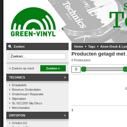
Zoeken
Home
Tags
Anoe-Onuk & Lye
Producten getagd met
0 Product(en)
» Zoeken op merk
Zoeken »
TECHNICS
Draaitafels
G
Reserve Onderdelen
Onderhoud / Reparatie
Slipmatten
SL-DZ1200 Slip Discs
Merchandise
1
ORTOFON
Ortofon DJ