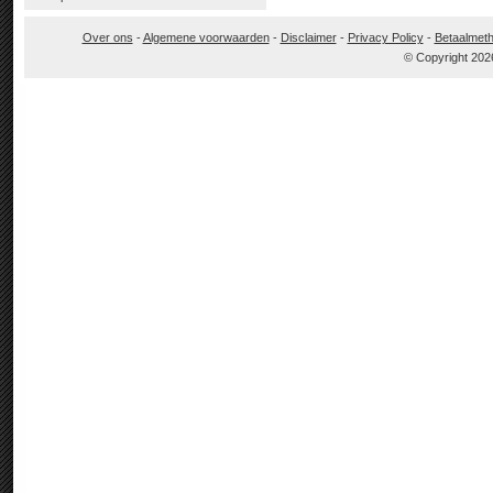
Over ons
-
Algemene voorwaarden
-
Disclaimer
-
Privacy Policy
-
Betaalmet
© Copyright 202