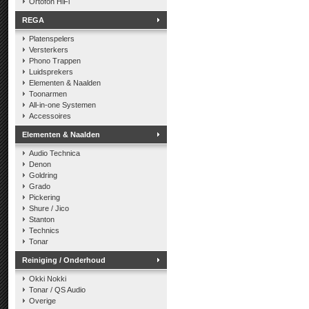
Ortofon HiFi
REGA
Platenspelers
Versterkers
Phono Trappen
Luidsprekers
Elementen & Naalden
Toonarmen
All-in-one Systemen
Accessoires
Elementen & Naalden
Audio Technica
Denon
Goldring
Grado
Pickering
Shure / Jico
Stanton
Technics
Tonar
Reiniging / Onderhoud
Okki Nokki
Tonar / QS Audio
Overige