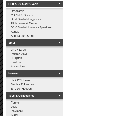
Hi-fi & DJ Gear Overig
Draaitafels
CD / MP3 Spelers
DJ & Studio Mengpanelen
Flightcases & Tassen
DJ & Studio Monitors / Speakers
Kabels
Apparatuur Overig
Vinyl
LP's / 12"es
Partijen vinyl
LP lijsten
Klokken
Accesoires
Hoezen
LP / 12" Hoezen
Single / 7" Hoezen
EP / 10" Hoezen
Toys & Collectibles
Funko
Lego
Playmobil
Super 7