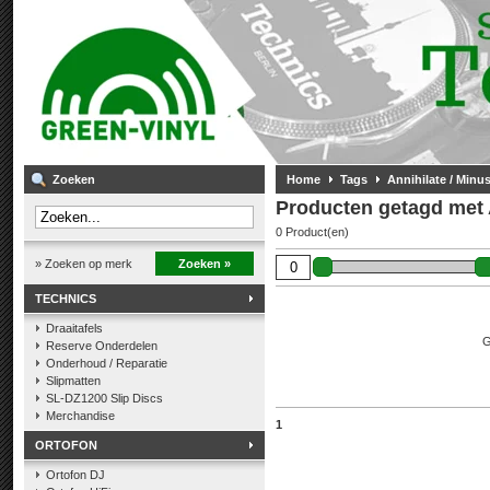
Zoeken
Home
Tags
Annihilate / Minu
Producten getagd met 
0 Product(en)
» Zoeken op merk
Zoeken »
TECHNICS
Draaitafels
G
Reserve Onderdelen
Onderhoud / Reparatie
Slipmatten
SL-DZ1200 Slip Discs
Merchandise
1
ORTOFON
Ortofon DJ