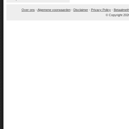
Over ons
-
Algemene voorwaarden
-
Disclaimer
-
Privacy Policy
-
Betaalmet
© Copyright 202