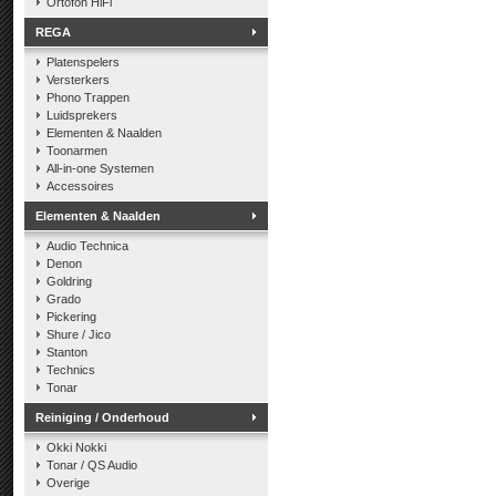
Ortofon HiFi
REGA
Platenspelers
Versterkers
Phono Trappen
Luidsprekers
Elementen & Naalden
Toonarmen
All-in-one Systemen
Accessoires
Elementen & Naalden
Audio Technica
Denon
Goldring
Grado
Pickering
Shure / Jico
Stanton
Technics
Tonar
Reiniging / Onderhoud
Okki Nokki
Tonar / QS Audio
Overige