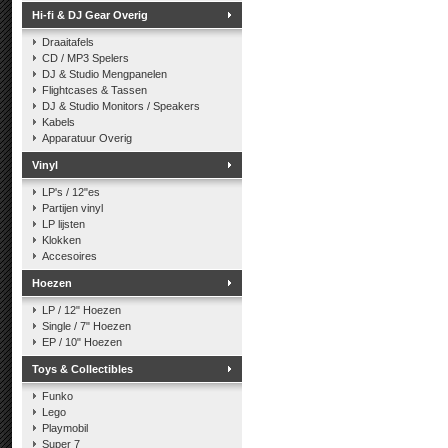
Hi-fi & DJ Gear Overig
Draaitafels
CD / MP3 Spelers
DJ & Studio Mengpanelen
Flightcases & Tassen
DJ & Studio Monitors / Speakers
Kabels
Apparatuur Overig
Vinyl
LP's / 12"es
Partijen vinyl
LP lijsten
Klokken
Accesoires
Hoezen
LP / 12" Hoezen
Single / 7" Hoezen
EP / 10" Hoezen
Toys & Collectibles
Funko
Lego
Playmobil
Super 7