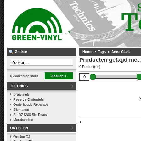
Zoeken
Home
Tags
Anne Clark
Producten getagd met 
0 Product(en)
» Zoeken op merk
Zoeken »
TECHNICS
Draaitafels
G
Reserve Onderdelen
Onderhoud / Reparatie
Slipmatten
SL-DZ1200 Slip Discs
Merchandise
1
ORTOFON
Ortofon DJ