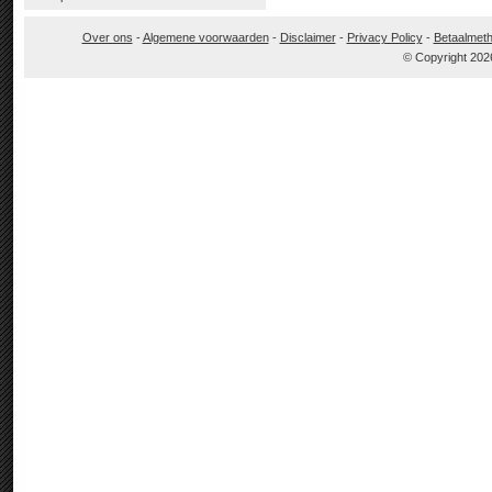
Over ons
-
Algemene voorwaarden
-
Disclaimer
-
Privacy Policy
-
Betaalmet
© Copyright 202