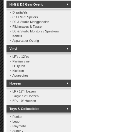
Hi-fi & DJ Gear Overig
Draaitafels
CD / MP3 Spelers
DJ & Studio Mengpanelen
Flightcases & Tassen
DJ & Studio Monitors / Speakers
Kabels
Apparatuur Overig
Vinyl
LP's / 12"es
Partijen vinyl
LP lijsten
Klokken
Accesoires
Hoezen
LP / 12" Hoezen
Single / 7" Hoezen
EP / 10" Hoezen
Toys & Collectibles
Funko
Lego
Playmobil
Super 7