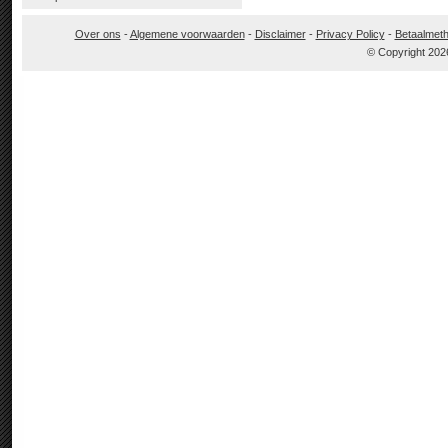
Over ons
-
Algemene voorwaarden
-
Disclaimer
-
Privacy Policy
-
Betaalmet
© Copyright 202