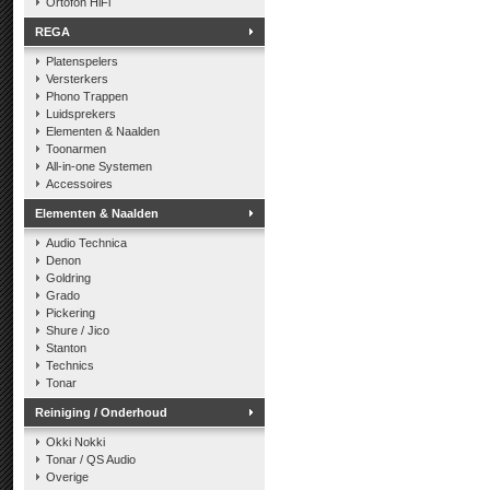
Ortofon HiFi
REGA
Platenspelers
Versterkers
Phono Trappen
Luidsprekers
Elementen & Naalden
Toonarmen
All-in-one Systemen
Accessoires
Elementen & Naalden
Audio Technica
Denon
Goldring
Grado
Pickering
Shure / Jico
Stanton
Technics
Tonar
Reiniging / Onderhoud
Okki Nokki
Tonar / QS Audio
Overige