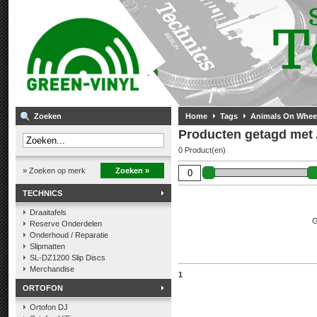
Zoeken
Home
Tags
Animals On Wheel
Producten getagd met 
0 Product(en)
» Zoeken op merk
Zoeken »
TECHNICS
Draaitafels
G
Reserve Onderdelen
Onderhoud / Reparatie
Slipmatten
SL-DZ1200 Slip Discs
Merchandise
1
ORTOFON
Ortofon DJ