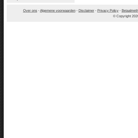
Over ons
-
Algemene voorwaarden
-
Disclaimer
-
Privacy Policy
-
Betaalmet
© Copyright 202