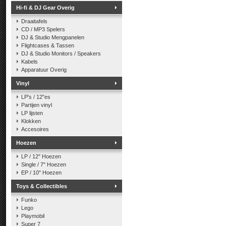
Hi-fi & DJ Gear Overig
Draaitafels
CD / MP3 Spelers
DJ & Studio Mengpanelen
Flightcases & Tassen
DJ & Studio Monitors / Speakers
Kabels
Apparatuur Overig
Vinyl
LP's / 12"es
Partijen vinyl
LP lijsten
Klokken
Accesoires
Hoezen
LP / 12" Hoezen
Single / 7" Hoezen
EP / 10" Hoezen
Toys & Collectibles
Funko
Lego
Playmobil
Super 7