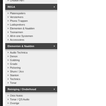
Ortofon HiFi
REGA
Platenspelers
Versterkers
Phono Trappen
Luidsprekers
Elementen & Naalden
Toonarmen
All-in-one Systemen
Accessoires
Elementen & Naalden
Audio Technica
Denon
Goldring
Grado
Pickering
Shure / Jico
Stanton
Technics
Tonar
Reiniging / Onderhoud
Okki Nokki
Tonar / QS Audio
Overige