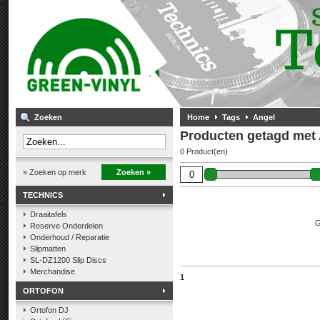
Zoeken
Home
Tags
Angel
Producten getagd met
0 Product(en)
» Zoeken op merk
Zoeken »
TECHNICS
Draaitafels
G
Reserve Onderdelen
Onderhoud / Reparatie
Slipmatten
SL-DZ1200 Slip Discs
Merchandise
1
ORTOFON
Ortofon DJ