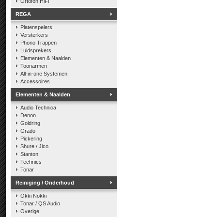
Ortofon HiFi
REGA
Platenspelers
Versterkers
Phono Trappen
Luidsprekers
Elementen & Naalden
Toonarmen
All-in-one Systemen
Accessoires
Elementen & Naalden
Audio Technica
Denon
Goldring
Grado
Pickering
Shure / Jico
Stanton
Technics
Tonar
Reiniging / Onderhoud
Okki Nokki
Tonar / QS Audio
Overige