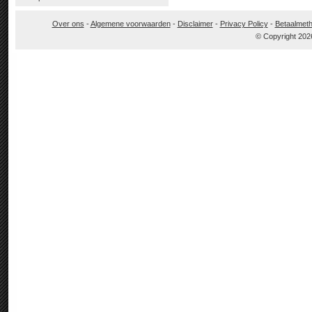
Over ons
-
Algemene voorwaarden
-
Disclaimer
-
Privacy Policy
-
Betaalmet
© Copyright 202