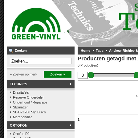
Zoeken
Home
Tags
Andrew Richley &
Producten getagd met 
0 Product(en)
» Zoeken op merk
Zoeken »
TECHNICS
Draaitafels
G
Reserve Onderdelen
Onderhoud / Reparatie
Slipmatten
SL-DZ1200 Slip Discs
Merchandise
1
ORTOFON
Ortofon DJ