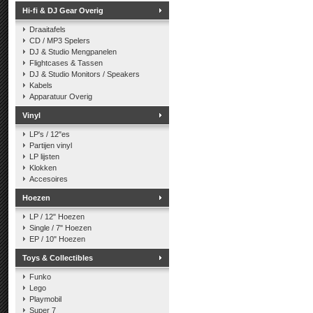
Hi-fi & DJ Gear Overig
Draaitafels
CD / MP3 Spelers
DJ & Studio Mengpanelen
Flightcases & Tassen
DJ & Studio Monitors / Speakers
Kabels
Apparatuur Overig
Vinyl
LP's / 12"es
Partijen vinyl
LP lijsten
Klokken
Accesoires
Hoezen
LP / 12" Hoezen
Single / 7" Hoezen
EP / 10" Hoezen
Toys & Collectibles
Funko
Lego
Playmobil
Super 7