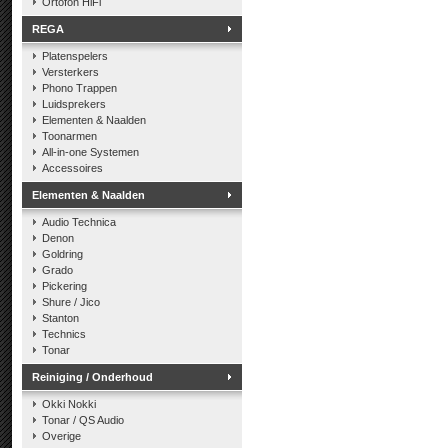
Ortofon HiFi
REGA
Platenspelers
Versterkers
Phono Trappen
Luidsprekers
Elementen & Naalden
Toonarmen
All-in-one Systemen
Accessoires
Elementen & Naalden
Audio Technica
Denon
Goldring
Grado
Pickering
Shure / Jico
Stanton
Technics
Tonar
Reiniging / Onderhoud
Okki Nokki
Tonar / QS Audio
Overige