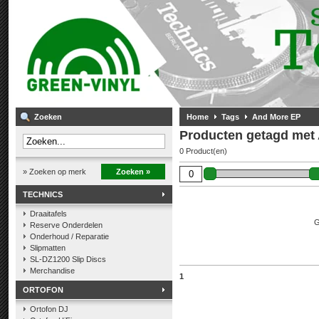
Zoeken
Home
Tags
And More EP
Producten getagd met
0 Product(en)
» Zoeken op merk
Zoeken »
TECHNICS
Draaitafels
G
Reserve Onderdelen
Onderhoud / Reparatie
Slipmatten
SL-DZ1200 Slip Discs
Merchandise
1
ORTOFON
Ortofon DJ