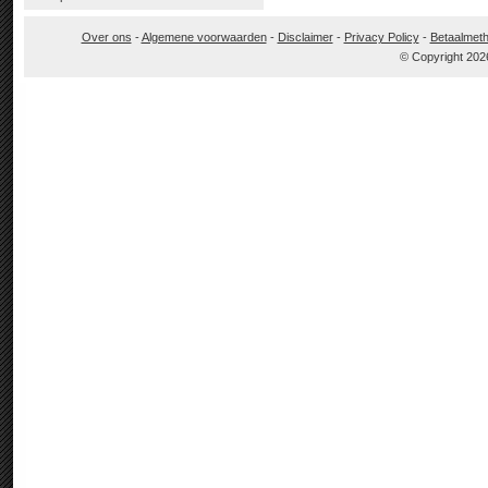
Over ons
-
Algemene voorwaarden
-
Disclaimer
-
Privacy Policy
-
Betaalmet
© Copyright 202