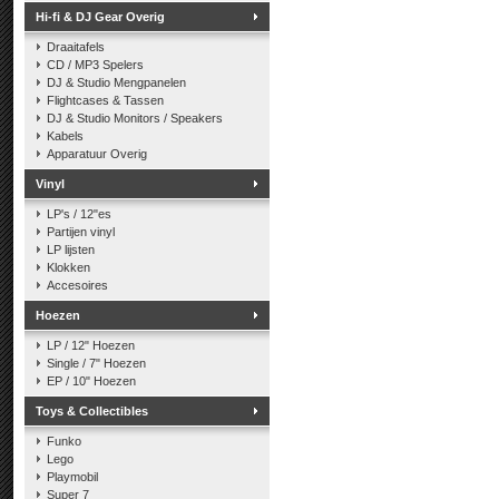
Hi-fi & DJ Gear Overig
Draaitafels
CD / MP3 Spelers
DJ & Studio Mengpanelen
Flightcases & Tassen
DJ & Studio Monitors / Speakers
Kabels
Apparatuur Overig
Vinyl
LP's / 12"es
Partijen vinyl
LP lijsten
Klokken
Accesoires
Hoezen
LP / 12" Hoezen
Single / 7" Hoezen
EP / 10" Hoezen
Toys & Collectibles
Funko
Lego
Playmobil
Super 7