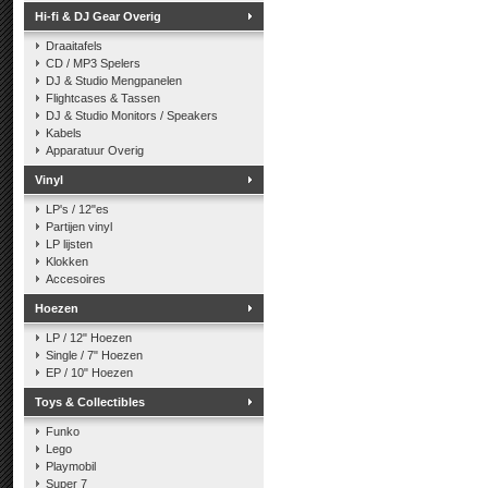
Hi-fi & DJ Gear Overig
Draaitafels
CD / MP3 Spelers
DJ & Studio Mengpanelen
Flightcases & Tassen
DJ & Studio Monitors / Speakers
Kabels
Apparatuur Overig
Vinyl
LP's / 12"es
Partijen vinyl
LP lijsten
Klokken
Accesoires
Hoezen
LP / 12" Hoezen
Single / 7" Hoezen
EP / 10" Hoezen
Toys & Collectibles
Funko
Lego
Playmobil
Super 7