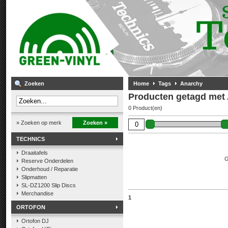
Zoeken
Home
Tags
Anarchy
Producten getagd met
0 Product(en)
» Zoeken op merk
Zoeken »
TECHNICS
Draaitafels
G
Reserve Onderdelen
Onderhoud / Reparatie
Slipmatten
SL-DZ1200 Slip Discs
Merchandise
1
ORTOFON
Ortofon DJ