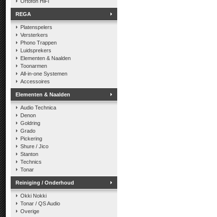
Ortofon HiFi
REGA
Platenspelers
Versterkers
Phono Trappen
Luidsprekers
Elementen & Naalden
Toonarmen
All-in-one Systemen
Accessoires
Elementen & Naalden
Audio Technica
Denon
Goldring
Grado
Pickering
Shure / Jico
Stanton
Technics
Tonar
Reiniging / Onderhoud
Okki Nokki
Tonar / QS Audio
Overige