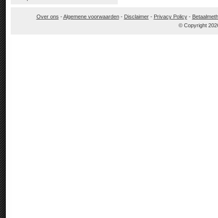
Over ons
-
Algemene voorwaarden
-
Disclaimer
-
Privacy Policy
-
Betaalmet
© Copyright 202