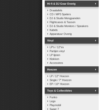
Hi-fi & DJ Gear Overig
Draaitafels
CD / MP3 Spelers
DJ & Studio Mengpanelen
Flightcases & Tassen
DJ & Studio Monitors / Speakers
Kabels
Apparatuur Overig
Vinyl
LP's / 12"es
Partijen vinyl
LP lijsten
Klokken
Accesoires
Hoezen
LP / 12" Hoezen
Single / 7" Hoezen
EP / 10" Hoezen
Toys & Collectibles
Funko
Lego
Playmobil
Super 7