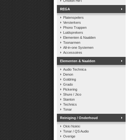
Ortofon HiFi
REGA
Platenspelers
Versterkers
Phono Trappen
Luidsprekers
Elementen & Naalden
Toonarmen
All-in-one Systemen
Accessoires
Elementen & Naalden
Audio Technica
Denon
Goldring
Grado
Pickering
Shure / Jico
Stanton
Technics
Tonar
Reiniging / Onderhoud
Okki Nokki
Tonar / QS Audio
Overige