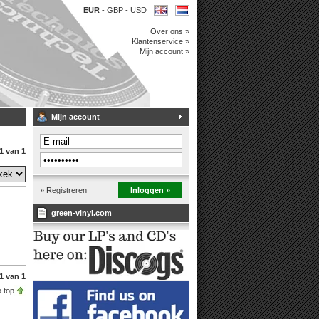
EUR
-
GBP
-
USD
Over ons »
Klantenservice »
Mijn account »
Mijn account
1 van 1
» Registreren
Inloggen »
green-vinyl.com
1 van 1
 top