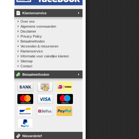
Klantenservice
Over ons
Algemene voorwaarden
Disclaimer
Privacy Policy
Betaalmethoden
Verzenden & retourneren
Klantenservice
Informatie voor zakelijke klanten
Sitemap
Contact
Betaalmethoden
Nieuwsbrief