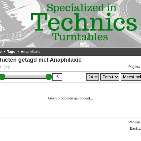
e
Tags
Anaphilaxie
ducten getagd met Anaphilaxie
uct(en)
Pagina 
Geen producten gevonden!...
Pagina 
Back to