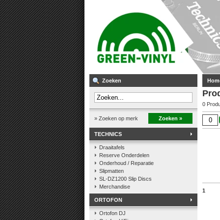
Zoeken
Hom
Pro
0 Prod
» Zoeken op merk
Zoeken »
TECHNICS
Draaitafels
Reserve Onderdelen
Onderhoud / Reparatie
Slipmatten
SL-DZ1200 Slip Discs
Merchandise
1
ORTOFON
Ortofon DJ