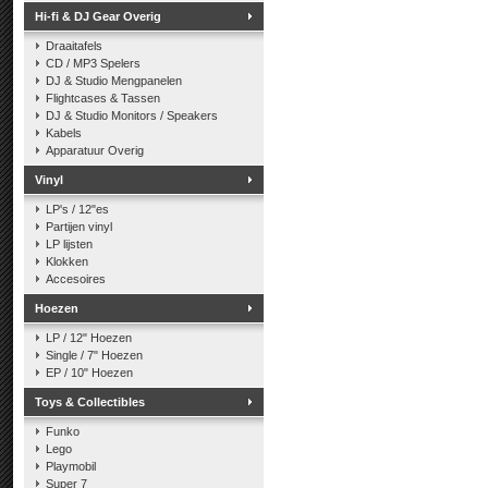
Hi-fi & DJ Gear Overig
Draaitafels
CD / MP3 Spelers
DJ & Studio Mengpanelen
Flightcases & Tassen
DJ & Studio Monitors / Speakers
Kabels
Apparatuur Overig
Vinyl
LP's / 12"es
Partijen vinyl
LP lijsten
Klokken
Accesoires
Hoezen
LP / 12" Hoezen
Single / 7" Hoezen
EP / 10" Hoezen
Toys & Collectibles
Funko
Lego
Playmobil
Super 7