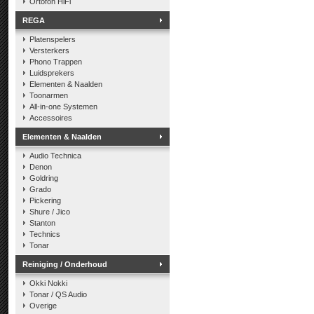
Ortofon HiFi
REGA
Platenspelers
Versterkers
Phono Trappen
Luidsprekers
Elementen & Naalden
Toonarmen
All-in-one Systemen
Accessoires
Elementen & Naalden
Audio Technica
Denon
Goldring
Grado
Pickering
Shure / Jico
Stanton
Technics
Tonar
Reiniging / Onderhoud
Okki Nokki
Tonar / QS Audio
Overige