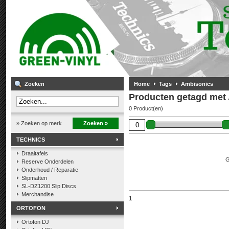
Zoeken
Home
Tags
Ambisonics
Producten getagd met
0 Product(en)
» Zoeken op merk
Zoeken »
TECHNICS
Draaitafels
G
Reserve Onderdelen
Onderhoud / Reparatie
Slipmatten
SL-DZ1200 Slip Discs
Merchandise
1
ORTOFON
Ortofon DJ