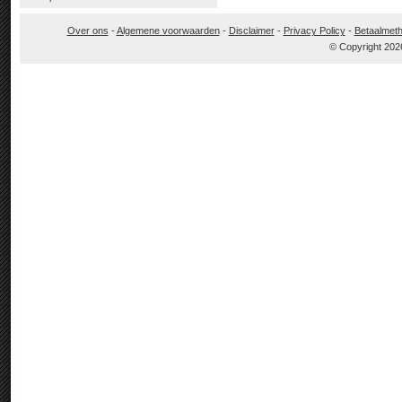
Over ons
-
Algemene voorwaarden
-
Disclaimer
-
Privacy Policy
-
Betaalmet
© Copyright 202