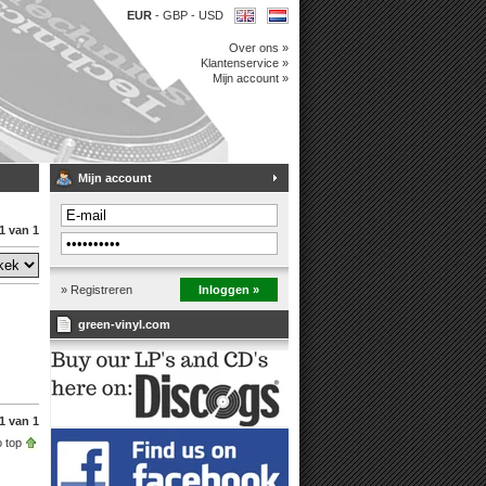
EUR
-
GBP
-
USD
Over ons »
Klantenservice »
Mijn account »
Mijn account
1 van 1
» Registreren
Inloggen »
green-vinyl.com
1 van 1
 top