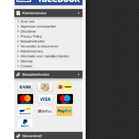
Klantenservice
Over ons
Algemene voorwaarden
Disclaimer
Privacy Policy
Betaalmethoden
Verzenden & retourneren
Klantenservice
Informatie voor zakelijke klanten
Sitemap
Contact
Betaalmethoden
Nieuwsbrief