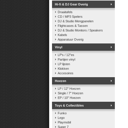
Hi-fi & DJ Gear Overig
Draaitafels
CD / MP3 Spelers
DJ & Studio Mengpanelen
Flightcases & Tassen
DJ & Studio Monitors / Speakers
Kabels
Apparatuur Overig
Vinyl
LP's / 12"es
Partijen vinyl
LP lijsten
Klokken
Accesoires
Hoezen
LP / 12" Hoezen
Single / 7" Hoezen
EP / 10" Hoezen
Toys & Collectibles
Funko
Lego
Playmobil
Super 7