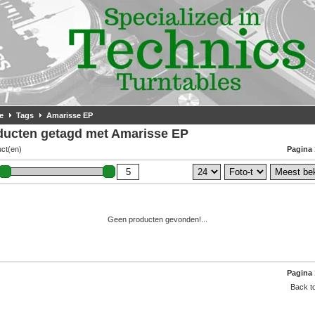
e
Tags
Amarisse EP
ducten getagd met Amarisse EP
uct(en)
Pagina 
Geen producten gevonden!...
Pagina 
Back to