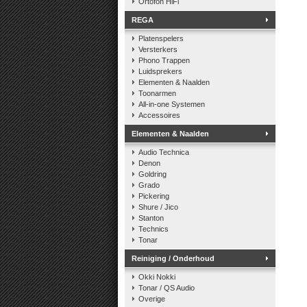
Ortofon HiFi
REGA
Platenspelers
Versterkers
Phono Trappen
Luidsprekers
Elementen & Naalden
Toonarmen
All-in-one Systemen
Accessoires
Elementen & Naalden
Audio Technica
Denon
Goldring
Grado
Pickering
Shure / Jico
Stanton
Technics
Tonar
Reiniging / Onderhoud
Okki Nokki
Tonar / QS Audio
Overige