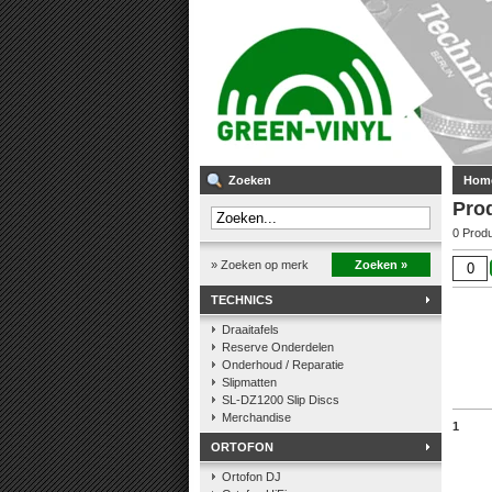
Zoeken
Hom
Pro
0 Prod
» Zoeken op merk
Zoeken »
TECHNICS
Draaitafels
Reserve Onderdelen
Onderhoud / Reparatie
Slipmatten
SL-DZ1200 Slip Discs
Merchandise
1
ORTOFON
Ortofon DJ