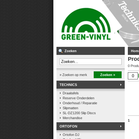
Zoeken
Hom
Pro
0 Prod
» Zoeken op merk
Zoeken »
TECHNICS
Draaitafels
Reserve Onderdelen
Onderhoud / Reparatie
Slipmatten
SL-DZ1200 Slip Discs
Merchandise
1
ORTOFON
Ortofon DJ