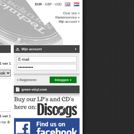
EUR
-
GBP
-
USD
Over ons »
Klantenservice »
Mijn account »
Mijn account
1 van 1
» Registreren
Inloggen »
green-vinyl.com
1 van 1
 top