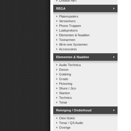
Ortofon HiFi
REGA
Platenspelers
Versterkers
Phono Trappen
Luidsprekers
Elementen & Naalden
Toonarmen
All-in-one Systemen
Accessoires
Elementen & Naalden
Audio Technica
Denon
Goldring
Grado
Pickering
Shure / Jico
Stanton
Technics
Tonar
Reiniging / Onderhoud
Okki Nokki
Tonar / QS Audio
Overige