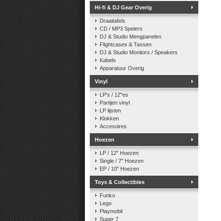
Hi-fi & DJ Gear Overig
Draaitafels
CD / MP3 Spelers
DJ & Studio Mengpanelen
Flightcases & Tassen
DJ & Studio Monitors / Speakers
Kabels
Apparatuur Overig
Vinyl
LP's / 12"es
Partijen vinyl
LP lijsten
Klokken
Accesoires
Hoezen
LP / 12" Hoezen
Single / 7" Hoezen
EP / 10" Hoezen
Toys & Collectibles
Funko
Lego
Playmobil
Super 7