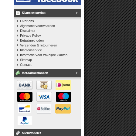
Klantenservice
Over ons
Algemene voorwaarden
Disclaimer
Privacy Policy
Betaalmethoden
Verzenden & retourneren
Klantenservice
Informatie voor zakelijke klanten
Sitemap
Contact
Betaalmethoden
Nieuwsbrief