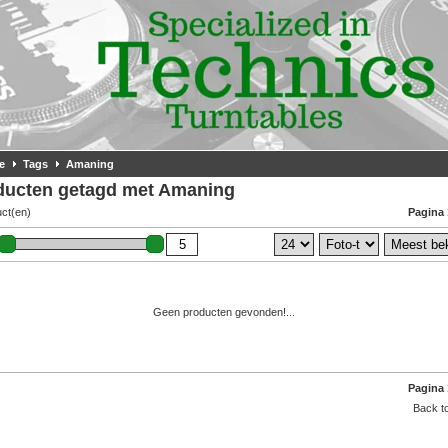
e
Tags
Amaning
ducten getagd met Amaning
uct(en)
Pagina 
Geen producten gevonden!...
Pagina 
Back to