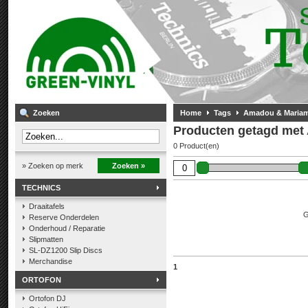
Zoeken
Home
Tags
Amadou & Maria
Producten getagd met
0 Product(en)
» Zoeken op merk
Zoeken »
TECHNICS
Draaitafels
G
Reserve Onderdelen
Onderhoud / Reparatie
Slipmatten
SL-DZ1200 Slip Discs
Merchandise
1
ORTOFON
Ortofon DJ