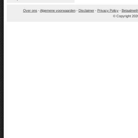
Over ons
-
Algemene voorwaarden
-
Disclaimer
-
Privacy Policy
-
Betaalmet
© Copyright 202