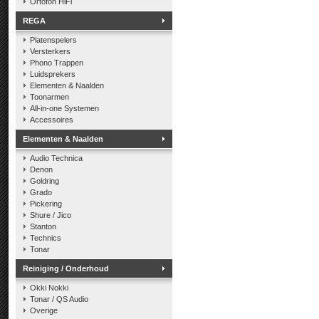
Ortofon HiFi
REGA
Platenspelers
Versterkers
Phono Trappen
Luidsprekers
Elementen & Naalden
Toonarmen
All-in-one Systemen
Accessoires
Elementen & Naalden
Audio Technica
Denon
Goldring
Grado
Pickering
Shure / Jico
Stanton
Technics
Tonar
Reiniging / Onderhoud
Okki Nokki
Tonar / QS Audio
Overige