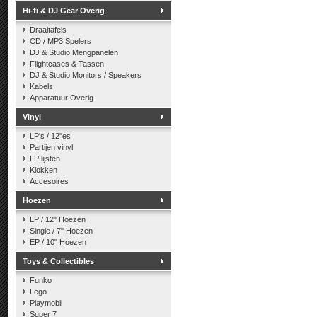
Hi-fi & DJ Gear Overig
Draaitafels
CD / MP3 Spelers
DJ & Studio Mengpanelen
Flightcases & Tassen
DJ & Studio Monitors / Speakers
Kabels
Apparatuur Overig
Vinyl
LP's / 12"es
Partijen vinyl
LP lijsten
Klokken
Accesoires
Hoezen
LP / 12" Hoezen
Single / 7" Hoezen
EP / 10" Hoezen
Toys & Collectibles
Funko
Lego
Playmobil
Super 7