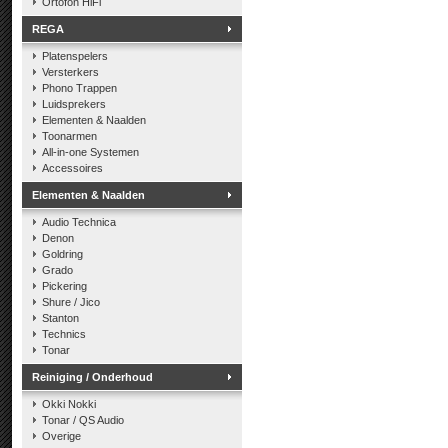
Ortofon HiFi
REGA
Platenspelers
Versterkers
Phono Trappen
Luidsprekers
Elementen & Naalden
Toonarmen
All-in-one Systemen
Accessoires
Elementen & Naalden
Audio Technica
Denon
Goldring
Grado
Pickering
Shure / Jico
Stanton
Technics
Tonar
Reiniging / Onderhoud
Okki Nokki
Tonar / QS Audio
Overige