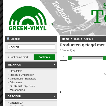
Zoeken
Home
Tags
AM 034
Producten getagd met
0 Product(en)
» Zoeken op merk
Zoeken »
TECHNICS
Draaitafels
G
Reserve Onderdelen
Onderhoud / Reparatie
Slipmatten
SL-DZ1200 Slip Discs
Merchandise
1
ORTOFON
Ortofon DJ