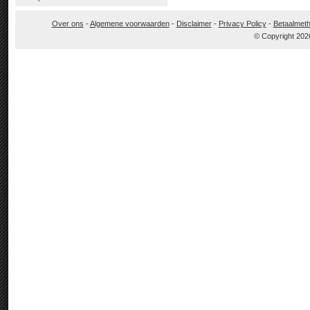
Over ons
-
Algemene voorwaarden
-
Disclaimer
-
Privacy Policy
-
Betaalmet
© Copyright 202