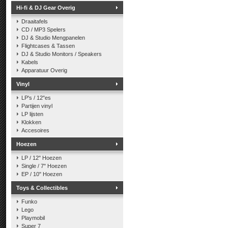
Hi-fi & DJ Gear Overig
Draaitafels
CD / MP3 Spelers
DJ & Studio Mengpanelen
Flightcases & Tassen
DJ & Studio Monitors / Speakers
Kabels
Apparatuur Overig
Vinyl
LP's / 12"es
Partijen vinyl
LP lijsten
Klokken
Accesoires
Hoezen
LP / 12" Hoezen
Single / 7" Hoezen
EP / 10" Hoezen
Toys & Collectibles
Funko
Lego
Playmobil
Super 7