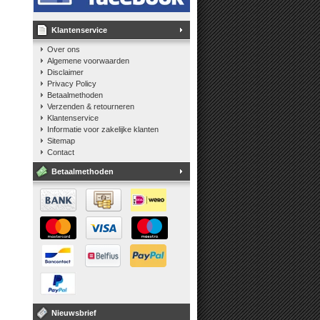
Klantenservice
Over ons
Algemene voorwaarden
Disclaimer
Privacy Policy
Betaalmethoden
Verzenden & retourneren
Klantenservice
Informatie voor zakelijke klanten
Sitemap
Contact
Betaalmethoden
Nieuwsbrief