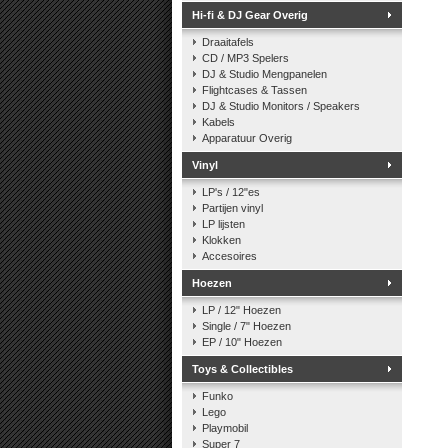
Hi-fi & DJ Gear Overig
Draaitafels
CD / MP3 Spelers
DJ & Studio Mengpanelen
Flightcases & Tassen
DJ & Studio Monitors / Speakers
Kabels
Apparatuur Overig
Vinyl
LP's / 12"es
Partijen vinyl
LP lijsten
Klokken
Accesoires
Hoezen
LP / 12" Hoezen
Single / 7" Hoezen
EP / 10" Hoezen
Toys & Collectibles
Funko
Lego
Playmobil
Super 7