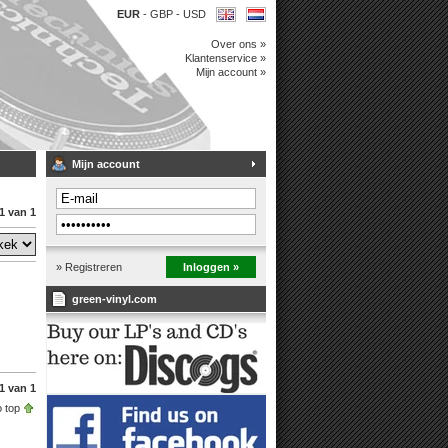
EUR
-
GBP
-
USD
Over ons »
Klantenservice »
Mijn account »
Mijn account
1 van 1
» Registreren
Inloggen »
green-vinyl.com
1 van 1
 top