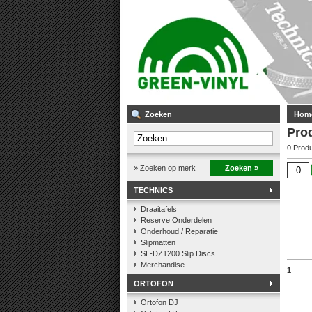
Zoeken
Hom
Pro
0 Prod
» Zoeken op merk
Zoeken »
TECHNICS
Draaitafels
Reserve Onderdelen
Onderhoud / Reparatie
Slipmatten
SL-DZ1200 Slip Discs
Merchandise
1
ORTOFON
Ortofon DJ