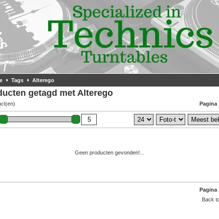
e
Tags
Alterego
ducten getagd met Alterego
uct(en)
Pagina 
Geen producten gevonden!...
Pagina 
Back to