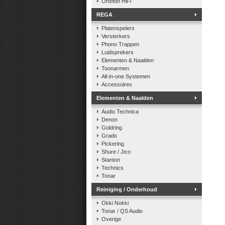
Ortofon HiFi
REGA
Platenspelers
Versterkers
Phono Trappen
Luidsprekers
Elementen & Naalden
Toonarmen
All-in-one Systemen
Accessoires
Elementen & Naalden
Audio Technica
Denon
Goldring
Grado
Pickering
Shure / Jico
Stanton
Technics
Tonar
Reiniging / Onderhoud
Okki Nokki
Tonar / QS Audio
Overige