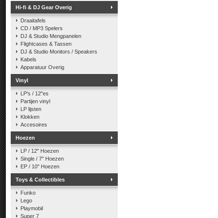
Hi-fi & DJ Gear Overig
Draaitafels
CD / MP3 Spelers
DJ & Studio Mengpanelen
Flightcases & Tassen
DJ & Studio Monitors / Speakers
Kabels
Apparatuur Overig
Vinyl
LP's / 12"es
Partijen vinyl
LP lijsten
Klokken
Accesoires
Hoezen
LP / 12" Hoezen
Single / 7" Hoezen
EP / 10" Hoezen
Toys & Collectibles
Funko
Lego
Playmobil
Super 7