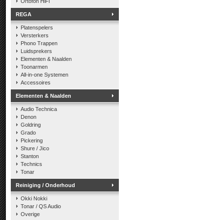
Ortofon HiFi
REGA
Platenspelers
Versterkers
Phono Trappen
Luidsprekers
Elementen & Naalden
Toonarmen
All-in-one Systemen
Accessoires
Elementen & Naalden
Audio Technica
Denon
Goldring
Grado
Pickering
Shure / Jico
Stanton
Technics
Tonar
Reiniging / Onderhoud
Okki Nokki
Tonar / QS Audio
Overige