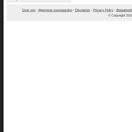
Over ons
-
Algemene voorwaarden
-
Disclaimer
-
Privacy Policy
-
Betaalmet
© Copyright 202