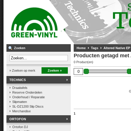
Zoeken
Home
Tags
Altered Native EP
Producten getagd met 
0 Product(en)
» Zoeken op merk
Zoeken »
TECHNICS
Draaitafels
G
Reserve Onderdelen
Onderhoud / Reparatie
Slipmatten
SL-DZ1200 Slip Discs
Merchandise
1
ORTOFON
Ortofon DJ