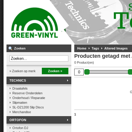
Zoeken
Home
Tags
Altered Images
Producten getagd met 
0 Product(en)
» Zoeken op merk
Zoeken »
TECHNICS
Draaitafels
G
Reserve Onderdelen
Onderhoud / Reparatie
Slipmatten
SL-DZ1200 Slip Discs
Merchandise
1
ORTOFON
Ortofon DJ