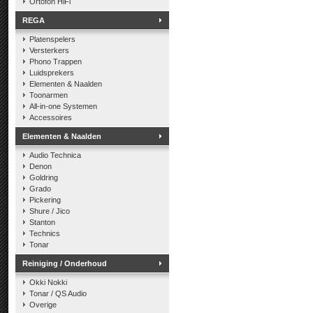
Ortofon HiFi
REGA
Platenspelers
Versterkers
Phono Trappen
Luidsprekers
Elementen & Naalden
Toonarmen
All-in-one Systemen
Accessoires
Elementen & Naalden
Audio Technica
Denon
Goldring
Grado
Pickering
Shure / Jico
Stanton
Technics
Tonar
Reiniging / Onderhoud
Okki Nokki
Tonar / QS Audio
Overige