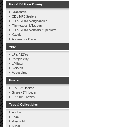
Hi-fi & DJ Gear Overig
Draaitafels
CD / MP3 Spelers
DJ & Studio Mengpanelen
Flightcases & Tassen
DJ & Studio Monitors / Speakers
Kabels
Apparatuur Overig
Vinyl
LP's / 12"es
Partijen vinyl
LP lijsten
Klokken
Accesoires
Hoezen
LP / 12" Hoezen
Single / 7" Hoezen
EP / 10" Hoezen
Toys & Collectibles
Funko
Lego
Playmobil
Super 7