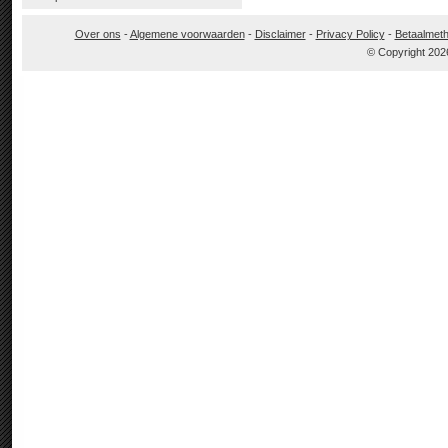
Over ons
-
Algemene voorwaarden
-
Disclaimer
-
Privacy Policy
-
Betaalmet
© Copyright 202