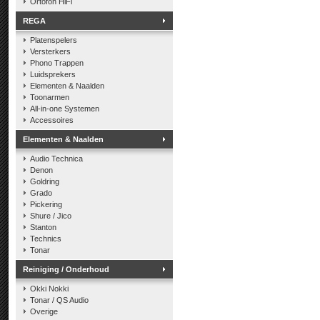
Ortofon HiFi
REGA
Platenspelers
Versterkers
Phono Trappen
Luidsprekers
Elementen & Naalden
Toonarmen
All-in-one Systemen
Accessoires
Elementen & Naalden
Audio Technica
Denon
Goldring
Grado
Pickering
Shure / Jico
Stanton
Technics
Tonar
Reiniging / Onderhoud
Okki Nokki
Tonar / QS Audio
Overige