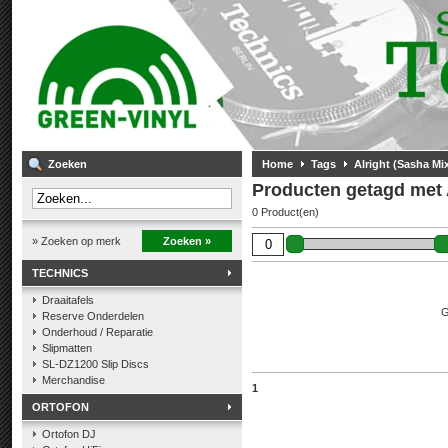
Zoeken
Home
Tags
Alright (Sasha Mi
Producten getagd met 
0 Product(en)
» Zoeken op merk
Zoeken »
TECHNICS
Draaitafels
G
Reserve Onderdelen
Onderhoud / Reparatie
Slipmatten
SL-DZ1200 Slip Discs
Merchandise
1
ORTOFON
Ortofon DJ