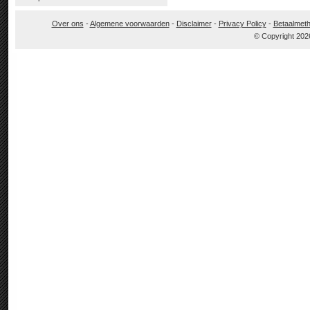
Over ons
-
Algemene voorwaarden
-
Disclaimer
-
Privacy Policy
-
Betaalmet
© Copyright 202