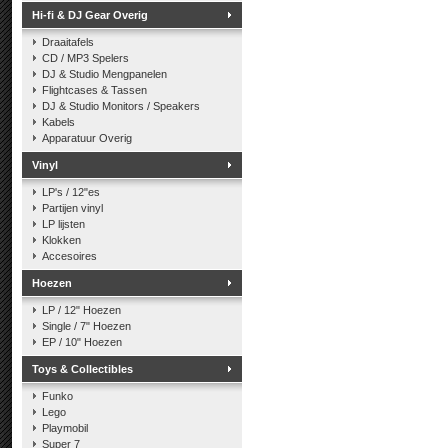
Hi-fi & DJ Gear Overig
Draaitafels
CD / MP3 Spelers
DJ & Studio Mengpanelen
Flightcases & Tassen
DJ & Studio Monitors / Speakers
Kabels
Apparatuur Overig
Vinyl
LP's / 12"es
Partijen vinyl
LP lijsten
Klokken
Accesoires
Hoezen
LP / 12" Hoezen
Single / 7" Hoezen
EP / 10" Hoezen
Toys & Collectibles
Funko
Lego
Playmobil
Super 7