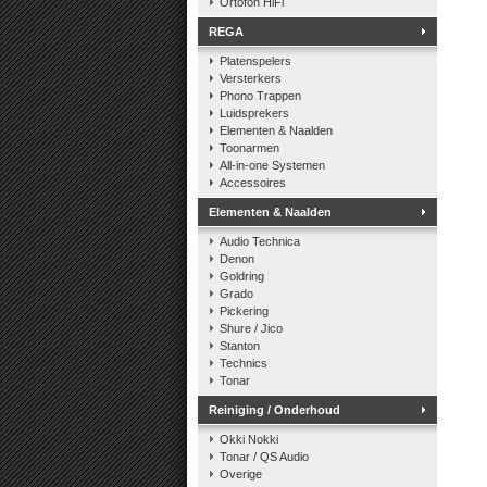
Ortofon HiFi
REGA
Platenspelers
Versterkers
Phono Trappen
Luidsprekers
Elementen & Naalden
Toonarmen
All-in-one Systemen
Accessoires
Elementen & Naalden
Audio Technica
Denon
Goldring
Grado
Pickering
Shure / Jico
Stanton
Technics
Tonar
Reiniging / Onderhoud
Okki Nokki
Tonar / QS Audio
Overige