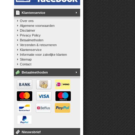
Klantenservice
Over ons
Algemene voorwaarden
Disclaimer
Privacy Policy
Betaalmethoden
Verzenden & retourneren
Klantenservice
Informatie voor zakelijke klanten
Sitemap
Contact
Betaalmethoden
Nieuwsbrief