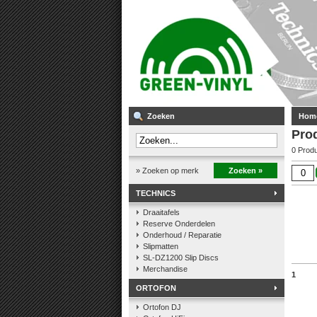
Zoeken
Hom
Pro
0 Prod
» Zoeken op merk
Zoeken »
TECHNICS
Draaitafels
Reserve Onderdelen
Onderhoud / Reparatie
Slipmatten
SL-DZ1200 Slip Discs
Merchandise
1
ORTOFON
Ortofon DJ