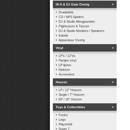
Hi-fi & DJ Gear Overig
Draaitafels
CD / MP3 Spelers
DJ & Studio Mengpanelen
Flightcases & Tassen
DJ & Studio Monitors / Speakers
Kabels
Apparatuur Overig
Vinyl
LP's / 12"es
Partijen vinyl
LP lijsten
Klokken
Accesoires
Hoezen
LP / 12" Hoezen
Single / 7" Hoezen
EP / 10" Hoezen
Toys & Collectibles
Funko
Lego
Playmobil
Super 7