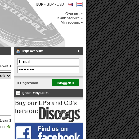
EUR
-
GBP
-
USD
Over ons »
Klantenservice »
Mijn account »
Mijn account
1 van 1
» Registreren
Inloggen »
green-vinyl.com
1 van 1
 top