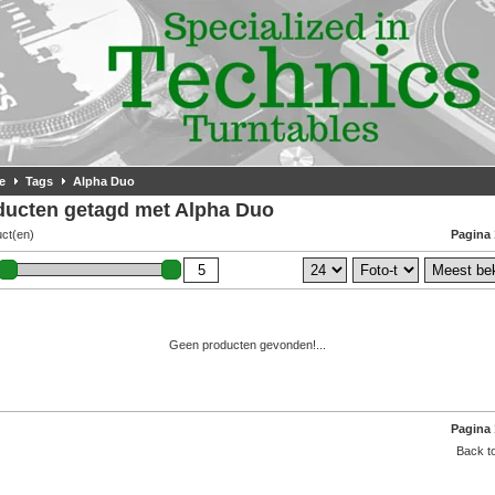
e
Tags
Alpha Duo
ducten getagd met Alpha Duo
uct(en)
Pagina 
Geen producten gevonden!...
Pagina 
Back to