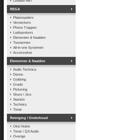
Ortofon HiFi
REGA
Platenspelers
Versterkers
Phono Trappen
Luidsprekers
Elementen & Naalden
Toonarmen
All-in-one Systemen
Accessoires
Elementen & Naalden
Audio Technica
Denon
Goldring
Grado
Pickering
Shure / Jico
Stanton
Technics
Tonar
Reiniging / Onderhoud
Okki Nokki
Tonar / QS Audio
Overige