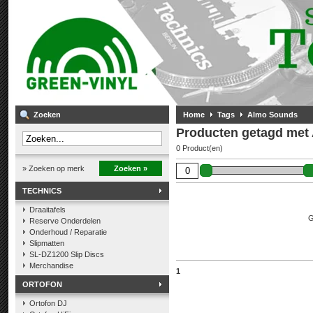
Zoeken
Home
Tags
Almo Sounds
Producten getagd met
0 Product(en)
» Zoeken op merk
Zoeken »
TECHNICS
Draaitafels
G
Reserve Onderdelen
Onderhoud / Reparatie
Slipmatten
SL-DZ1200 Slip Discs
Merchandise
1
ORTOFON
Ortofon DJ