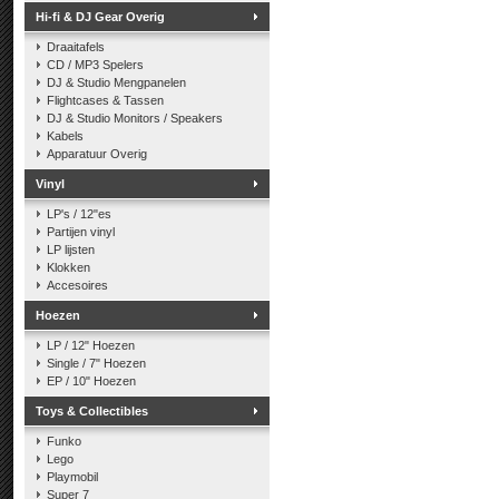
Hi-fi & DJ Gear Overig
Draaitafels
CD / MP3 Spelers
DJ & Studio Mengpanelen
Flightcases & Tassen
DJ & Studio Monitors / Speakers
Kabels
Apparatuur Overig
Vinyl
LP's / 12"es
Partijen vinyl
LP lijsten
Klokken
Accesoires
Hoezen
LP / 12" Hoezen
Single / 7" Hoezen
EP / 10" Hoezen
Toys & Collectibles
Funko
Lego
Playmobil
Super 7