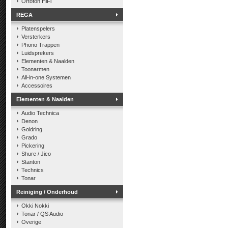
Ortofon HiFi
REGA
Platenspelers
Versterkers
Phono Trappen
Luidsprekers
Elementen & Naalden
Toonarmen
All-in-one Systemen
Accessoires
Elementen & Naalden
Audio Technica
Denon
Goldring
Grado
Pickering
Shure / Jico
Stanton
Technics
Tonar
Reiniging / Onderhoud
Okki Nokki
Tonar / QS Audio
Overige