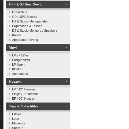
Hi-fi & DJ Gear Overig
Draaitafels
CD / MP3 Spelers
DJ & Studio Mengpanelen
Flightcases & Tassen
DJ & Studio Monitors / Speakers
Kabels
Apparatuur Overig
Vinyl
LP's / 12"es
Partijen vinyl
LP lijsten
Klokken
Accesoires
Hoezen
LP / 12" Hoezen
Single / 7" Hoezen
EP / 10" Hoezen
Toys & Collectibles
Funko
Lego
Playmobil
Super 7