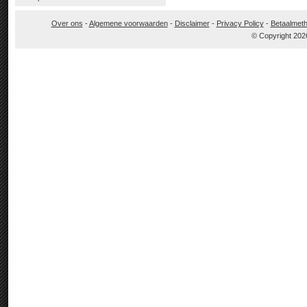
Over ons
-
Algemene voorwaarden
-
Disclaimer
-
Privacy Policy
-
Betaalmet
© Copyright 202