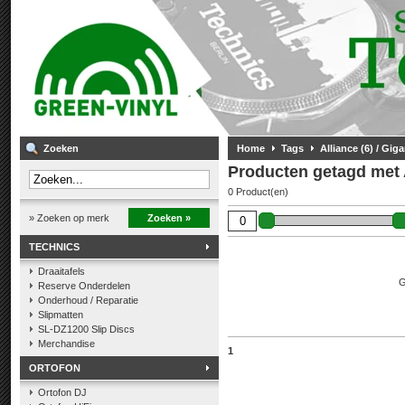
Zoeken
Home
Tags
Alliance (6) / Giga
Producten getagd met Al
0 Product(en)
» Zoeken op merk
Zoeken »
TECHNICS
Draaitafels
G
Reserve Onderdelen
Onderhoud / Reparatie
Slipmatten
SL-DZ1200 Slip Discs
Merchandise
1
ORTOFON
Ortofon DJ