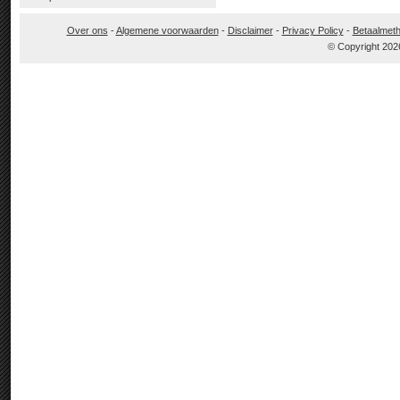
Over ons
-
Algemene voorwaarden
-
Disclaimer
-
Privacy Policy
-
Betaalmet
© Copyright 202