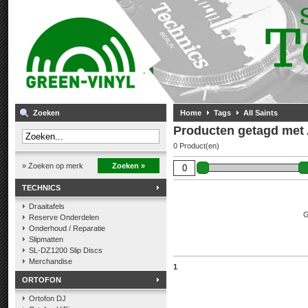
Zoeken
Home
Tags
All Saints
Producten getagd met A
0 Product(en)
» Zoeken op merk
Zoeken »
TECHNICS
Draaitafels
G
Reserve Onderdelen
Onderhoud / Reparatie
Slipmatten
SL-DZ1200 Slip Discs
Merchandise
1
ORTOFON
Ortofon DJ