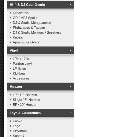
Hi-fi & DJ Gear Overig
Draaitafels
CD / MP3 Spelers
DJ & Studio Mengpanelen
Flightcases & Tassen
DJ & Studio Monitors / Speakers
Kabels
Apparatuur Overig
Vinyl
LP's / 12"es
Partijen vinyl
LP lijsten
Klokken
Accesoires
Hoezen
LP / 12" Hoezen
Single / 7" Hoezen
EP / 10" Hoezen
Toys & Collectibles
Funko
Lego
Playmobil
Super 7