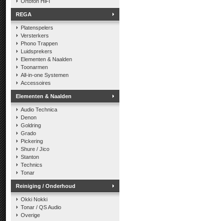
Ortofon HiFi
REGA
Platenspelers
Versterkers
Phono Trappen
Luidsprekers
Elementen & Naalden
Toonarmen
All-in-one Systemen
Accessoires
Elementen & Naalden
Audio Technica
Denon
Goldring
Grado
Pickering
Shure / Jico
Stanton
Technics
Tonar
Reiniging / Onderhoud
Okki Nokki
Tonar / QS Audio
Overige