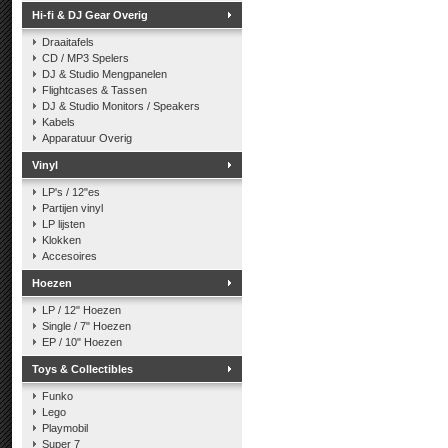
Hi-fi & DJ Gear Overig
Draaitafels
CD / MP3 Spelers
DJ & Studio Mengpanelen
Flightcases & Tassen
DJ & Studio Monitors / Speakers
Kabels
Apparatuur Overig
Vinyl
LP's / 12"es
Partijen vinyl
LP lijsten
Klokken
Accesoires
Hoezen
LP / 12" Hoezen
Single / 7" Hoezen
EP / 10" Hoezen
Toys & Collectibles
Funko
Lego
Playmobil
Super 7