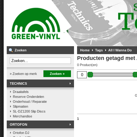
Zoeken
Home
Tags
All I Wanna Do
Producten getagd met 
0 Product(en)
» Zoeken op merk
Zoeken »
TECHNICS
Draaitafels
G
Reserve Onderdelen
Onderhoud / Reparatie
Slipmatten
SL-DZ1200 Slip Discs
Merchandise
1
ORTOFON
Ortofon DJ