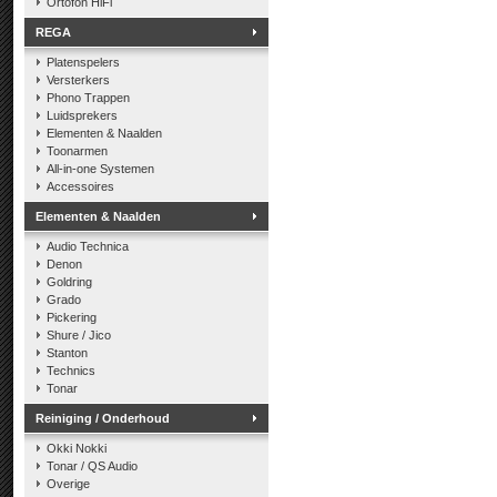
Ortofon HiFi
REGA
Platenspelers
Versterkers
Phono Trappen
Luidsprekers
Elementen & Naalden
Toonarmen
All-in-one Systemen
Accessoires
Elementen & Naalden
Audio Technica
Denon
Goldring
Grado
Pickering
Shure / Jico
Stanton
Technics
Tonar
Reiniging / Onderhoud
Okki Nokki
Tonar / QS Audio
Overige