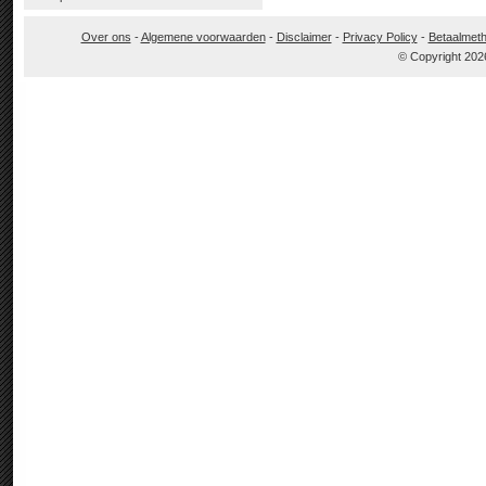
Over ons
-
Algemene voorwaarden
-
Disclaimer
-
Privacy Policy
-
Betaalmet
© Copyright 202