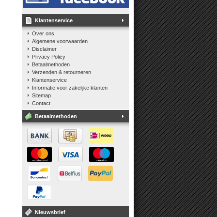
Klantenservice
Over ons
Algemene voorwaarden
Disclaimer
Privacy Policy
Betaalmethoden
Verzenden & retourneren
Klantenservice
Informatie voor zakelijke klanten
Sitemap
Contact
Betaalmethoden
Nieuwsbrief