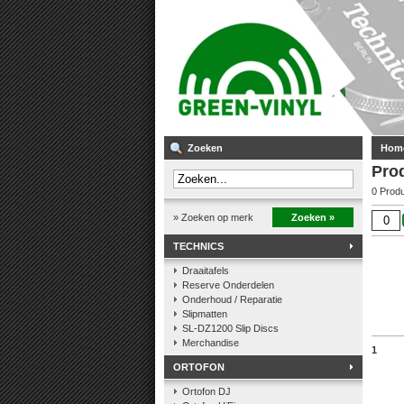
Zoeken
Hom
Prod
0 Prod
» Zoeken op merk
Zoeken »
TECHNICS
Draaitafels
Reserve Onderdelen
Onderhoud / Reparatie
Slipmatten
SL-DZ1200 Slip Discs
Merchandise
1
ORTOFON
Ortofon DJ