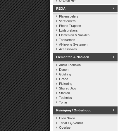
Ortofon HiFi
REGA
Platenspelers
Versterkers
Phono Trappen
Luidsprekers
Elementen & Naalden
Toonarmen
All-in-one Systemen
Accessoires
Elementen & Naalden
Audio Technica
Denon
Goldring
Grado
Pickering
Shure / Jico
Stanton
Technics
Tonar
Reiniging / Onderhoud
Okki Nokki
Tonar / QS Audio
Overige