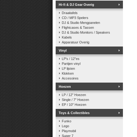
Hi-fi & DJ Gear Overig
Draaitafels
CD / MP3 Spelers
DJ & Studio Mengpanelen
Flightcases & Tassen
DJ & Studio Monitors / Speakers
Kabels
Apparatuur Overig
Vinyl
LP's / 12"es
Partijen vinyl
LP lijsten
Klokken
Accesoires
Hoezen
LP / 12" Hoezen
Single / 7" Hoezen
EP / 10" Hoezen
Toys & Collectibles
Funko
Lego
Playmobil
Super 7