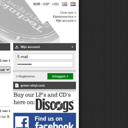
EUR
-
GBP
-
USD
Over ons »
Klantenservice »
Mijn account »
Mijn account
1 van 1
» Registreren
Inloggen »
green-vinyl.com
1 van 1
 top