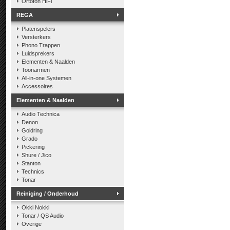
Ortofon HiFi
REGA
Platenspelers
Versterkers
Phono Trappen
Luidsprekers
Elementen & Naalden
Toonarmen
All-in-one Systemen
Accessoires
Elementen & Naalden
Audio Technica
Denon
Goldring
Grado
Pickering
Shure / Jico
Stanton
Technics
Tonar
Reiniging / Onderhoud
Okki Nokki
Tonar / QS Audio
Overige