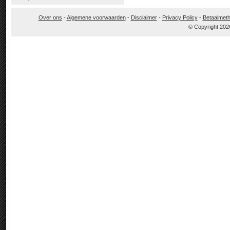
Over ons
-
Algemene voorwaarden
-
Disclaimer
-
Privacy Policy
-
Betaalmet
© Copyright 202