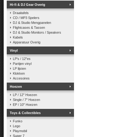
Hi-fi & DJ Gear Overig
Draaitafels
CD / MP3 Spelers
DJ & Studio Mengpanelen
Flightcases & Tassen
DJ & Studio Monitors / Speakers
Kabels
Apparatuur Overig
Vinyl
LP's / 12"es
Partijen vinyl
LP lijsten
Klokken
Accesoires
Hoezen
LP / 12" Hoezen
Single / 7" Hoezen
EP / 10" Hoezen
Toys & Collectibles
Funko
Lego
Playmobil
Super 7