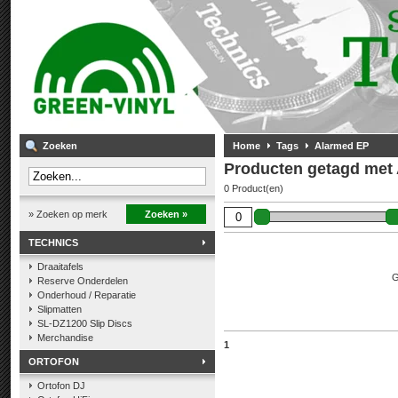
Zoeken
Home
Tags
Alarmed EP
Producten getagd met
0 Product(en)
» Zoeken op merk
Zoeken »
TECHNICS
Draaitafels
G
Reserve Onderdelen
Onderhoud / Reparatie
Slipmatten
SL-DZ1200 Slip Discs
Merchandise
1
ORTOFON
Ortofon DJ