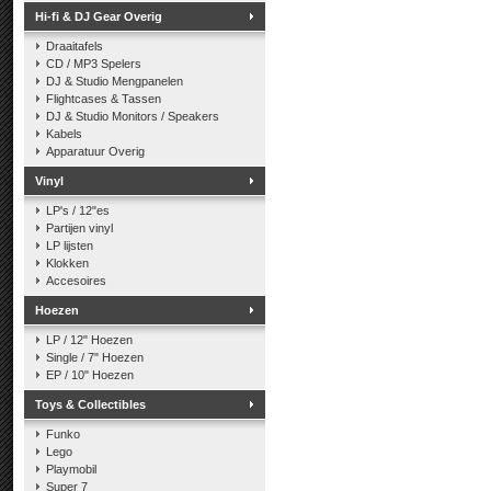
Hi-fi & DJ Gear Overig
Draaitafels
CD / MP3 Spelers
DJ & Studio Mengpanelen
Flightcases & Tassen
DJ & Studio Monitors / Speakers
Kabels
Apparatuur Overig
Vinyl
LP's / 12"es
Partijen vinyl
LP lijsten
Klokken
Accesoires
Hoezen
LP / 12" Hoezen
Single / 7" Hoezen
EP / 10" Hoezen
Toys & Collectibles
Funko
Lego
Playmobil
Super 7