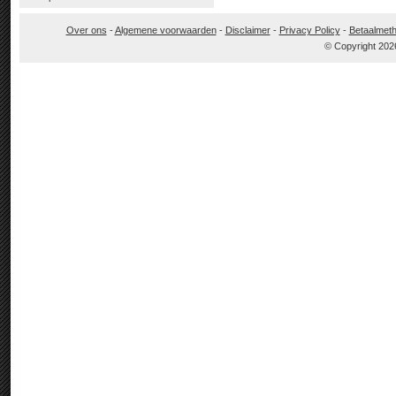
Over ons
-
Algemene voorwaarden
-
Disclaimer
-
Privacy Policy
-
Betaalmet
© Copyright 202