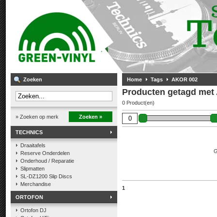
Zoeken
Home
Tags
AKOR 002
Producten getagd met
0 Product(en)
» Zoeken op merk
Zoeken »
TECHNICS
Draaitafels
G
Reserve Onderdelen
Onderhoud / Reparatie
Slipmatten
SL-DZ1200 Slip Discs
Merchandise
1
ORTOFON
Ortofon DJ