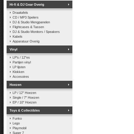
Hi-fi & DJ Gear Overig
Draaitafels
CD / MP3 Spelers
DJ & Studio Mengpanelen
Flightcases & Tassen
DJ & Studio Monitors / Speakers
Kabels
Apparatuur Overig
Vinyl
LP's / 12"es
Partijen vinyl
LP lijsten
Klokken
Accesoires
Hoezen
LP / 12" Hoezen
Single / 7" Hoezen
EP / 10" Hoezen
Toys & Collectibles
Funko
Lego
Playmobil
Super 7