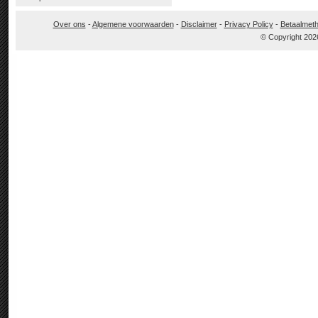
Over ons
-
Algemene voorwaarden
-
Disclaimer
-
Privacy Policy
-
Betaalmet
© Copyright 202