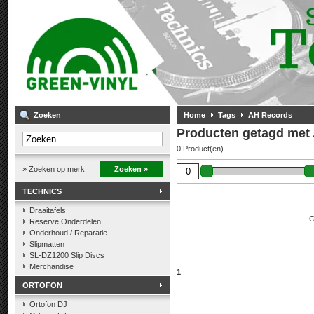
Zoeken
Home
Tags
AH Records
Producten getagd met
0 Product(en)
» Zoeken op merk
Zoeken »
TECHNICS
Draaitafels
G
Reserve Onderdelen
Onderhoud / Reparatie
Slipmatten
SL-DZ1200 Slip Discs
Merchandise
1
ORTOFON
Ortofon DJ