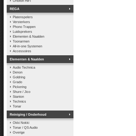
Ortofon HiFi
REGA
Platenspelers
Versterkers
Phono Trappen
Luidsprekers
Elementen & Naalden
Toonarmen
All-in-one Systemen
Accessoires
Elementen & Naalden
Audio Technica
Denon
Goldring
Grado
Pickering
Shure / Jico
Stanton
Technics
Tonar
Reiniging / Onderhoud
Okki Nokki
Tonar / QS Audio
Overige