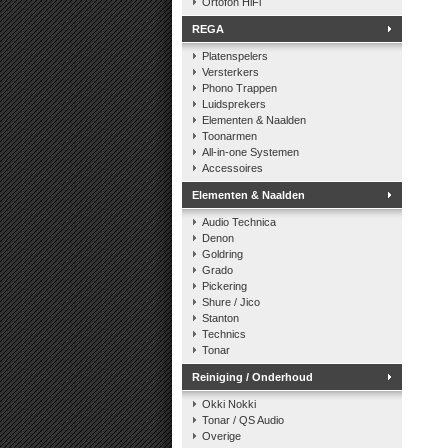
Ortofon HiFi
REGA
Platenspelers
Versterkers
Phono Trappen
Luidsprekers
Elementen & Naalden
Toonarmen
All-in-one Systemen
Accessoires
Elementen & Naalden
Audio Technica
Denon
Goldring
Grado
Pickering
Shure / Jico
Stanton
Technics
Tonar
Reiniging / Onderhoud
Okki Nokki
Tonar / QS Audio
Overige