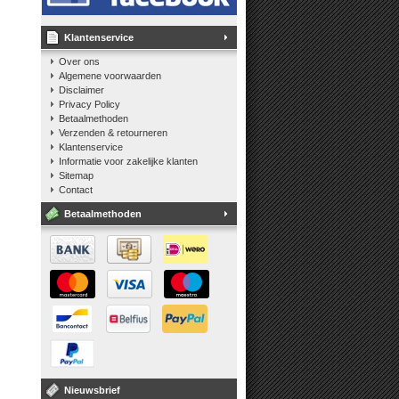
Klantenservice
Over ons
Algemene voorwaarden
Disclaimer
Privacy Policy
Betaalmethoden
Verzenden & retourneren
Klantenservice
Informatie voor zakelijke klanten
Sitemap
Contact
Betaalmethoden
Nieuwsbrief