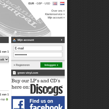
EUR
-
GBP
-
USD
Over ons »
Klantenservice »
Mijn account »
Mijn account
1 van 1
» Registreren
Inloggen »
green-vinyl.com
1 van 1
 top