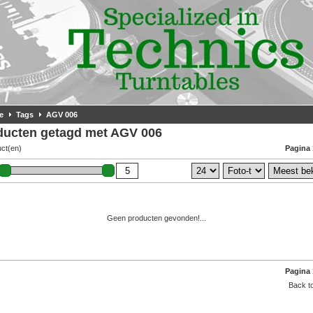
e
Tags
AGV 006
ducten getagd met AGV 006
uct(en)
Pagina 
Geen producten gevonden!...
Pagina 
Back to