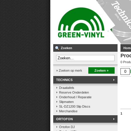
Zoeken
Hom
Pro
0 Prod
» Zoeken op merk
Zoeken »
TECHNICS
Draaitafels
Reserve Onderdelen
Onderhoud / Reparatie
Slipmatten
SL-DZ1200 Slip Discs
Merchandise
1
ORTOFON
Ortofon DJ