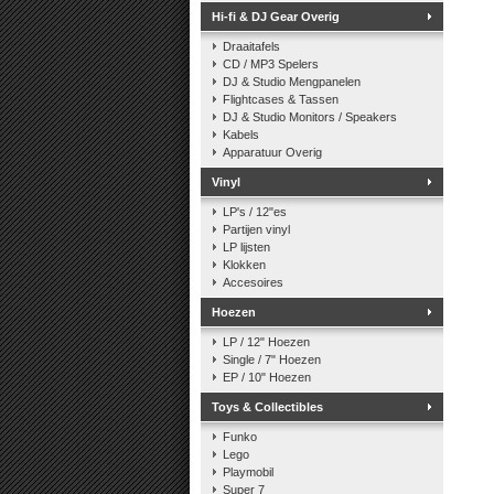
Hi-fi & DJ Gear Overig
Draaitafels
CD / MP3 Spelers
DJ & Studio Mengpanelen
Flightcases & Tassen
DJ & Studio Monitors / Speakers
Kabels
Apparatuur Overig
Vinyl
LP's / 12"es
Partijen vinyl
LP lijsten
Klokken
Accesoires
Hoezen
LP / 12" Hoezen
Single / 7" Hoezen
EP / 10" Hoezen
Toys & Collectibles
Funko
Lego
Playmobil
Super 7