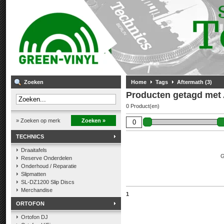
Zoeken
Home
Tags
Aftermath (3)
Producten getagd met 
0 Product(en)
» Zoeken op merk
Zoeken »
TECHNICS
Draaitafels
G
Reserve Onderdelen
Onderhoud / Reparatie
Slipmatten
SL-DZ1200 Slip Discs
Merchandise
1
ORTOFON
Ortofon DJ