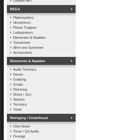
Ortofon HiFi
REGA
Platenspelers
Versterkers
Phono Trappen
Luidsprekers
Elementen & Naalden
Toonarmen
All-in-one Systemen
Accessoires
Elementen & Naalden
Audio Technica
Denon
Goldring
Grado
Pickering
Shure / Jico
Stanton
Technics
Tonar
Reiniging / Onderhoud
Okki Nokki
Tonar / QS Audio
Overige