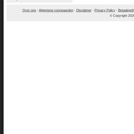
Over ons
-
Algemene voorwaarden
-
Disclaimer
-
Privacy Policy
-
Betaalmet
© Copyright 202