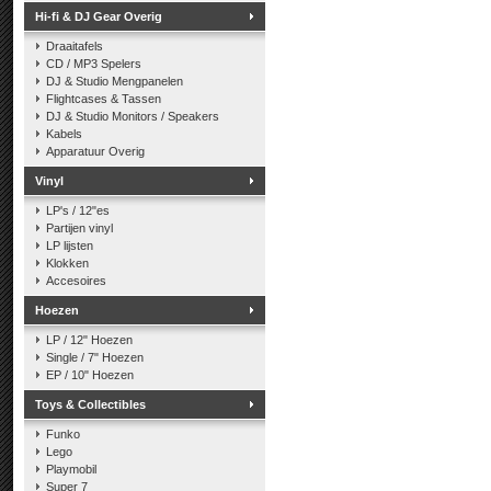
Hi-fi & DJ Gear Overig
Draaitafels
CD / MP3 Spelers
DJ & Studio Mengpanelen
Flightcases & Tassen
DJ & Studio Monitors / Speakers
Kabels
Apparatuur Overig
Vinyl
LP's / 12"es
Partijen vinyl
LP lijsten
Klokken
Accesoires
Hoezen
LP / 12" Hoezen
Single / 7" Hoezen
EP / 10" Hoezen
Toys & Collectibles
Funko
Lego
Playmobil
Super 7