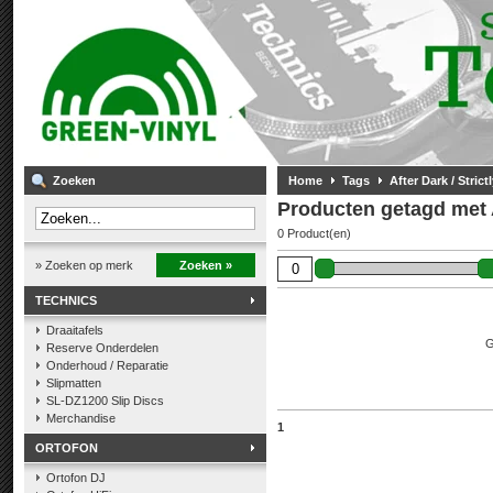
Zoeken
Home
Tags
After Dark / Strict
Producten getagd met Af
0 Product(en)
» Zoeken op merk
Zoeken »
TECHNICS
Draaitafels
G
Reserve Onderdelen
Onderhoud / Reparatie
Slipmatten
SL-DZ1200 Slip Discs
Merchandise
1
ORTOFON
Ortofon DJ