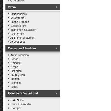
Ortofon HiFi
REGA
Platenspelers
Versterkers
Phono Trappen
Luidsprekers
Elementen & Naalden
Toonarmen
All-in-one Systemen
Accessoires
Elementen & Naalden
Audio Technica
Denon
Goldring
Grado
Pickering
Shure / Jico
Stanton
Technics
Tonar
Reiniging / Onderhoud
Okki Nokki
Tonar / QS Audio
Overige