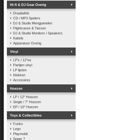
Hi-fi & DJ Gear Overig
Draaitafels
CD / MP3 Spelers
DJ & Studio Mengpanelen
Flightcases & Tassen
DJ & Studio Monitors / Speakers
Kabels
Apparatuur Overig
Vinyl
LP's / 12"es
Partijen vinyl
LP lijsten
Klokken
Accesoires
Hoezen
LP / 12" Hoezen
Single / 7" Hoezen
EP / 10" Hoezen
Toys & Collectibles
Funko
Lego
Playmobil
Super 7