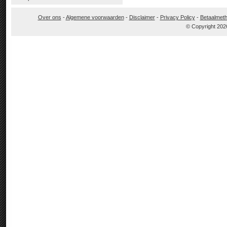
Over ons
-
Algemene voorwaarden
-
Disclaimer
-
Privacy Policy
-
Betaalmet
© Copyright 202