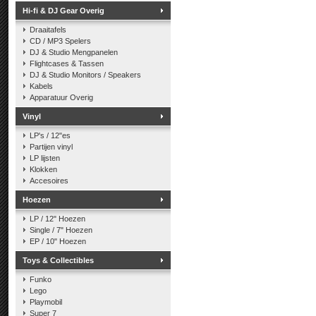
Hi-fi & DJ Gear Overig
Draaitafels
CD / MP3 Spelers
DJ & Studio Mengpanelen
Flightcases & Tassen
DJ & Studio Monitors / Speakers
Kabels
Apparatuur Overig
Vinyl
LP's / 12"es
Partijen vinyl
LP lijsten
Klokken
Accesoires
Hoezen
LP / 12" Hoezen
Single / 7" Hoezen
EP / 10" Hoezen
Toys & Collectibles
Funko
Lego
Playmobil
Super 7