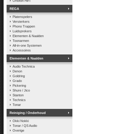
Ortofon HiFi
REGA
Platenspelers
Versterkers
Phono Trappen
Luidsprekers
Elementen & Naalden
Toonarmen
All-in-one Systemen
Accessoires
Elementen & Naalden
Audio Technica
Denon
Goldring
Grado
Pickering
Shure / Jico
Stanton
Technics
Tonar
Reiniging / Onderhoud
Okki Nokki
Tonar / QS Audio
Overige