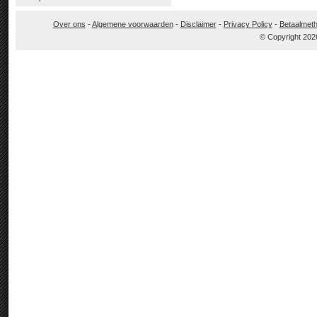
Over ons
-
Algemene voorwaarden
-
Disclaimer
-
Privacy Policy
-
Betaalmet
© Copyright 202