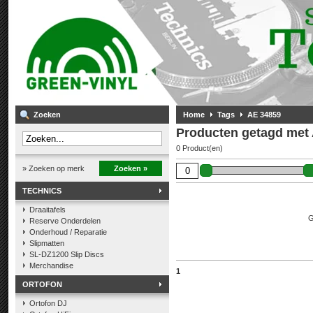
Zoeken
Home
Tags
AE 34859
Producten getagd met
0 Product(en)
» Zoeken op merk
Zoeken »
TECHNICS
Draaitafels
G
Reserve Onderdelen
Onderhoud / Reparatie
Slipmatten
SL-DZ1200 Slip Discs
Merchandise
1
ORTOFON
Ortofon DJ