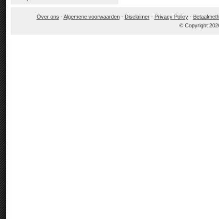
Over ons
-
Algemene voorwaarden
-
Disclaimer
-
Privacy Policy
-
Betaalmet
© Copyright 202