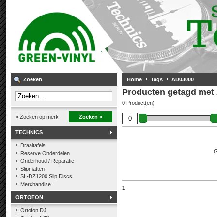
Zoeken
Home
Tags
AD03000
Producten getagd met
0 Product(en)
» Zoeken op merk
Zoeken »
TECHNICS
Draaitafels
G
Reserve Onderdelen
Onderhoud / Reparatie
Slipmatten
SL-DZ1200 Slip Discs
Merchandise
1
ORTOFON
Ortofon DJ