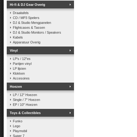
Hi-fi & DJ Gear Overig
Draaitafels
CD / MP3 Spelers
DJ & Studio Mengpanelen
Flightcases & Tassen
DJ & Studio Monitors / Speakers
Kabels
Apparatuur Overig
Vinyl
LP's / 12"es
Partijen vinyl
LP lijsten
Klokken
Accesoires
Hoezen
LP / 12" Hoezen
Single / 7" Hoezen
EP / 10" Hoezen
Toys & Collectibles
Funko
Lego
Playmobil
Super 7