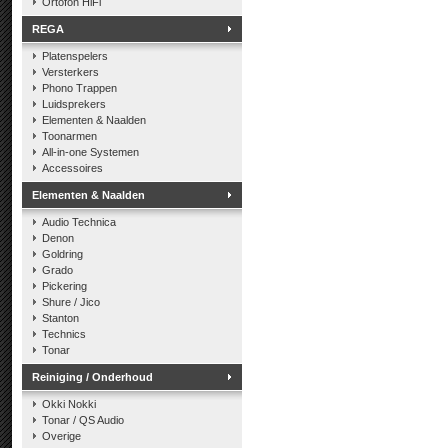
Ortofon HiFi
REGA
Platenspelers
Versterkers
Phono Trappen
Luidsprekers
Elementen & Naalden
Toonarmen
All-in-one Systemen
Accessoires
Elementen & Naalden
Audio Technica
Denon
Goldring
Grado
Pickering
Shure / Jico
Stanton
Technics
Tonar
Reiniging / Onderhoud
Okki Nokki
Tonar / QS Audio
Overige