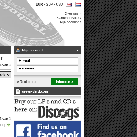
EUR
-
GBP
-
USD
Over ons »
Klantenservice »
Mijn account »
Mijn account
ir
1 van 1
» Registreren
Inloggen »
green-vinyl.com
1 van 1
 top