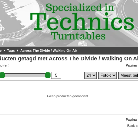
e
Tags
Across The Divide / Walking On Air
ucten getagd met Across The Divide / Walking On A
uct(en)
Pagina 
Geen producten gevonden!...
Pagina 
Back to