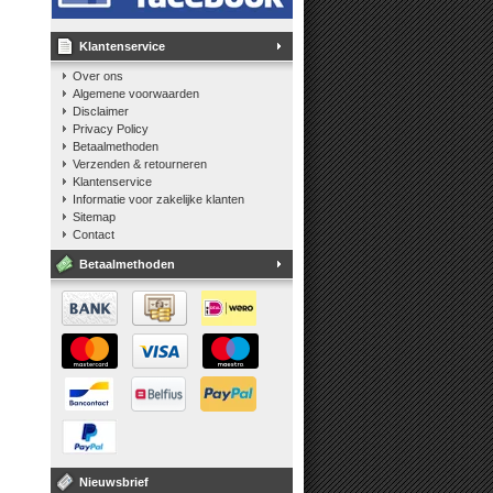
Klantenservice
Over ons
Algemene voorwaarden
Disclaimer
Privacy Policy
Betaalmethoden
Verzenden & retourneren
Klantenservice
Informatie voor zakelijke klanten
Sitemap
Contact
Betaalmethoden
Nieuwsbrief