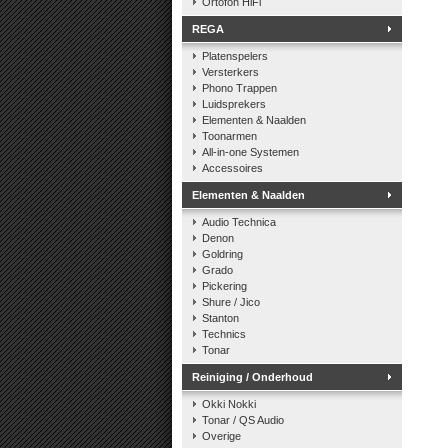
Ortofon HiFi
REGA
Platenspelers
Versterkers
Phono Trappen
Luidsprekers
Elementen & Naalden
Toonarmen
All-in-one Systemen
Accessoires
Elementen & Naalden
Audio Technica
Denon
Goldring
Grado
Pickering
Shure / Jico
Stanton
Technics
Tonar
Reiniging / Onderhoud
Okki Nokki
Tonar / QS Audio
Overige