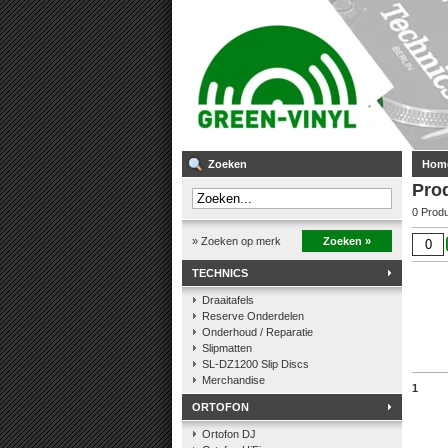
Zoeken
Hom
Prod
0 Prod
» Zoeken op merk
Zoeken »
TECHNICS
Draaitafels
Reserve Onderdelen
Onderhoud / Reparatie
Slipmatten
SL-DZ1200 Slip Discs
Merchandise
1
ORTOFON
Ortofon DJ