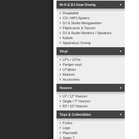
Hi-fi & DJ Gear Overig
Draaitafels
CD / MP3 Spelers
DJ & Studio Mengpanelen
Flightcases & Tassen
DJ & Studio Monitors / Speakers
Kabels
Apparatuur Overig
Vinyl
LP's / 12"es
Partijen vinyl
LP lijsten
Klokken
Accesoires
Hoezen
LP / 12" Hoezen
Single / 7" Hoezen
EP / 10" Hoezen
Toys & Collectibles
Funko
Lego
Playmobil
Super 7